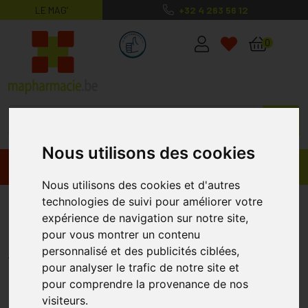
LE MAG’
+32 4 263 56 12
MaPharmacie.be ma santé, mes conse
0
Nous utilisons des cookies
Promos
Produits
Nous utilisons des cookies et d'autres
technologies de suivi pour améliorer votre
Gazofix Latexfree 6cmx4m
expérience de navigation sur notre site,
293601
pour vous montrer un contenu
BSN MEDICAL
personnalisé et des publicités ciblées,
pour analyser le trafic de notre site et
pour comprendre la provenance de nos
visiteurs.