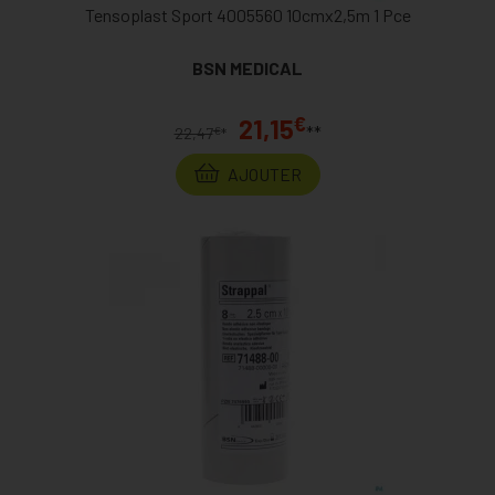
Tensoplast Sport 4005560 10cmx2,5m 1 Pce
BSN MEDICAL
€
21,15
**
€
22,47
*
AJOUTER