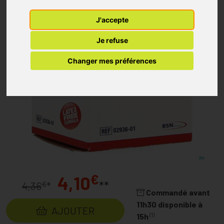
J'accepte
Je refuse
Changer mes préférences
€
4,10
**
€
4,36
*
Commandé avant
11h30 disponible à
AJOUTER
(1)
15h