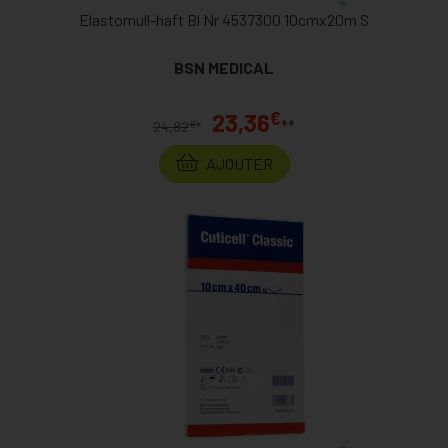
Elastomull-haft Bl Nr 4537300 10cmx20m S
BSN MEDICAL
€
23,36
**
€
24,82
*
AJOUTER