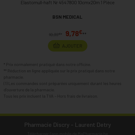
Elastomull-haft Nr 4547800 10cmx20m 1 Pièce
BSN MEDICAL
€
9,78
**
€
10,39
*
AJOUTER
* Prix normalement pratiqué dans notre officine.
** Réduction en ligne appliquée sur le prix pratiqué dans notre
pharmacie.
(1) Les commandes sont préparées uniquement durant les heures
d’ouverture de la pharmacie.
Tous les prix incluent la TVA – Hors frais de livraison.
Pharmacie Discry - Laurent Detry
Télécharger l’app mobile de MaPharmacie.be