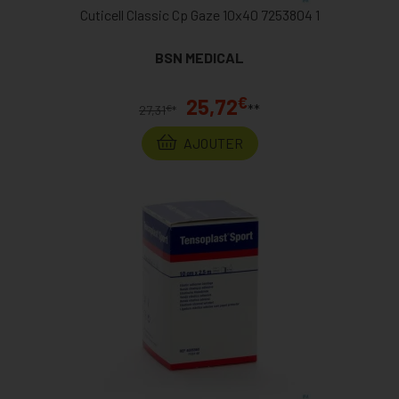
Cuticell Classic Cp Gaze 10x40 7253804 1
BSN MEDICAL
€
25,72
**
€
27,31
*
AJOUTER