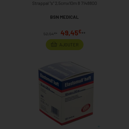
Strappal "s" 2,5cmx10m 8 7148800
BSN MEDICAL
€
49,45
**
€
52,54
*
AJOUTER