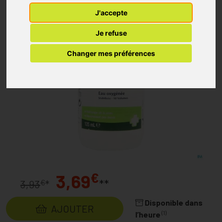
J'accepte
Je refuse
Changer mes préférences
€
3,69
**
€
3,93
*
Disponible dans
AJOUTER
(1)
l’heure