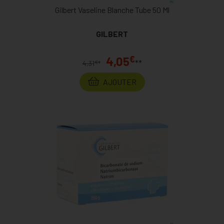
Gilbert Vaseline Blanche Tube 50 Ml
GILBERT
€
4,05
**
€
4,31
*
AJOUTER