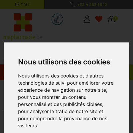
LE MAG’
+32 4 263 56 12
MaPharmacie.be ma santé, mes conse
0
Nous utilisons des cookies
Promos
Produits
Nous utilisons des cookies et d'autres
technologies de suivi pour améliorer votre
Gilbert Eau Oxygénée Stabilisée
expérience de navigation sur notre site,
pour vous montrer un contenu
10 Volumes 125 Ml
personnalisé et des publicités ciblées,
GILBERT
pour analyser le trafic de notre site et
pour comprendre la provenance de nos
visiteurs.