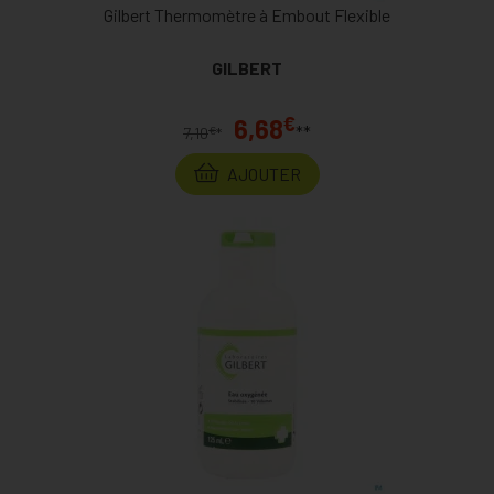
Gilbert Thermomètre à Embout Flexible
GILBERT
€
6,68
**
€
7,10
*
AJOUTER