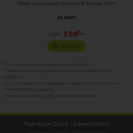
Gilbert Eau Oxygénée Stabilisée 10 Volumes 125 Ml
GILBERT
€
3,69
**
€
3,93
*
AJOUTER
* Prix normalement pratiqué dans notre officine.
** Réduction en ligne appliquée sur le prix pratiqué dans notre
pharmacie.
(1) Les commandes sont préparées uniquement durant les heures
d’ouverture de la pharmacie.
Tous les prix incluent la TVA – Hors frais de livraison.
Pharmacie Discry - Laurent Detry
Télécharger l’app mobile de MaPharmacie.be