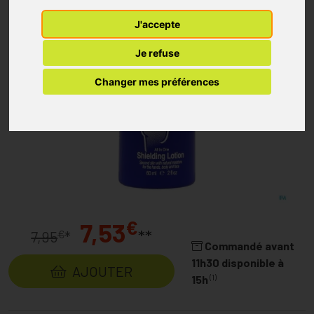
J'accepte
Je refuse
Changer mes préférences
€
7,53
**
€
7,95
*
Commandé avant
11h30 disponible à
AJOUTER
(1)
15h