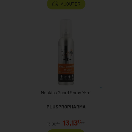
AJOUTER
Moskito Guard Spray 75ml
PLUSPROPHARMA
€
13,13
**
€
13,96
*