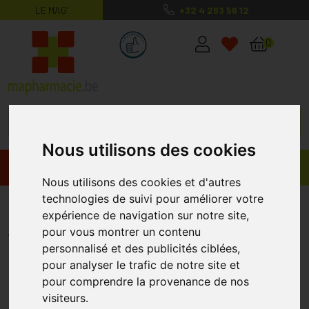
LE MAG’
+32 4 263 56 12
MaPharmacie.be ma santé, mes conse
0
Nous utilisons des cookies
Promos
Produits
Nous utilisons des cookies et d'autres
technologies de suivi pour améliorer votre
Gloves In A Bottle 60ml
expérience de navigation sur notre site,
PLUSPROPHARMA
pour vous montrer un contenu
personnalisé et des publicités ciblées,
pour analyser le trafic de notre site et
pour comprendre la provenance de nos
visiteurs.