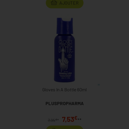
AJOUTER
Gloves In A Bottle 60ml
PLUSPROPHARMA
€
7,53
**
€
7,95
*