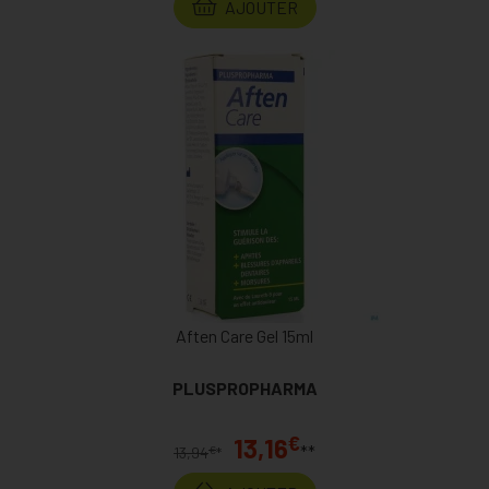
AJOUTER
Aften Care Gel 15ml
PLUSPROPHARMA
€
13,16
**
€
13,94
*