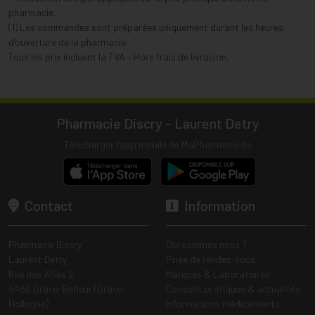
pharmacie.
(1) Les commandes sont préparées uniquement durant les heures
d’ouverture de la pharmacie.
Tous les prix incluent la TVA – Hors frais de livraison.
Pharmacie Discry - Laurent Detry
Télécharger l’app mobile de MaPharmacie.be
Contact
Information
Pharmacie Discry
Qui sommes nous ?
Laurent Detry
Prise de rendez-vous
Rue des Alliés 2
Marques & Laboratoires
4460 Grâce-Berleur (Grâce-
Conseils pratiques & actualités
Hollogne)
Informations médicaments