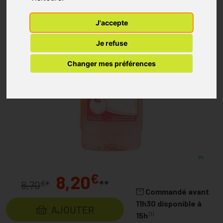
J'accepte
Je refuse
Changer mes préférences
€
8,20
**
€
8,70
*
Commandé avant
11h30 disponible à
AJOUTER
(1)
15h