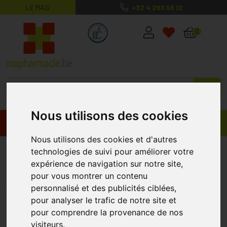
LE MAG’
+32 4 263 56 12
MaPharmacie.be ma santé, mes conse
0
Nous utilisons des cookies
Promos
Produits
Nous utilisons des cookies et d'autres
Gum Sensivital + Bain Bouche
technologies de suivi pour améliorer votre
expérience de navigation sur notre site,
Fluore 300ml 6081
pour vous montrer un contenu
GUM
personnalisé et des publicités ciblées,
pour analyser le trafic de notre site et
pour comprendre la provenance de nos
visiteurs.