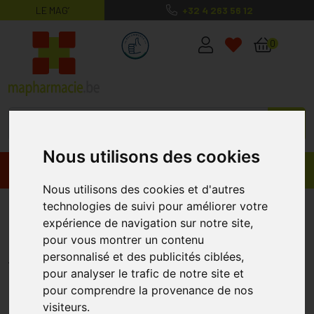
LE MAG’
+32 4 263 56 12
MaPharmacie.be ma santé, mes conse
0
Nous utilisons des cookies
Promos
Produits
Nous utilisons des cookies et d'autres
Hansaplast Bande A/ampoules
technologies de suivi pour améliorer votre
expérience de navigation sur notre site,
Athletes 1
pour vous montrer un contenu
HANSAPLAST
personnalisé et des publicités ciblées,
pour analyser le trafic de notre site et
pour comprendre la provenance de nos
visiteurs.