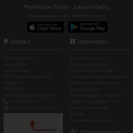
Pharmacie Discry - Laurent Detry
Télécharger l’app mobile de MaPharmacie.be
Contact
Information
Pharmacie Discry
Qui sommes nous ?
Laurent Detry
Prise de rendez-vous
Rue des Alliés 2
Marques & Laboratoires
4460 Grâce-Berleur (Grâce-
Conseils pratiques & actualités
Hollogne)
Informations médicaments
APB 624601
Contactez-nous
N Entreprise BE0414.635.903
Mentions légales & vie privée
+32 4 263 56 12
Conditions générales - CGV
support
@
mapharmacie.be
Données personnelles
Cookies
Mes préférences Cookies
Suivez-nous sur