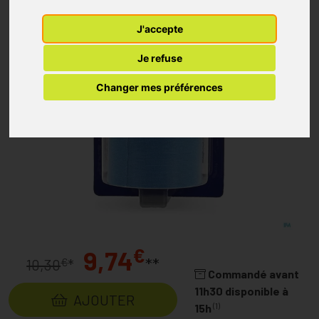
J'accepte
Je refuse
Changer mes préférences
€
9,74
**
€
10,30
*
Commandé avant
11h30 disponible à
AJOUTER
(1)
15h