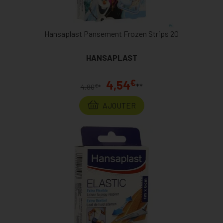
Hansaplast Pansement Frozen Strips 20
HANSAPLAST
€
4,54
**
€
4,80
*
AJOUTER