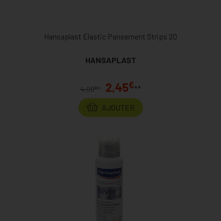
Hansaplast Elastic Pansement Strips 20
HANSAPLAST
€
2,45
**
€
4,09
*
AJOUTER