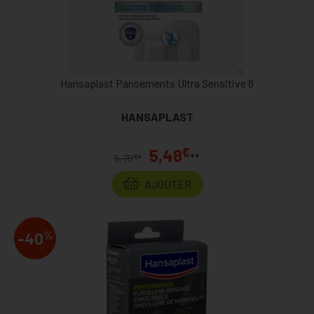
Hansaplast Pansements Ultra Sensitive 8
HANSAPLAST
€
5,48
**
€
5,79
*
AJOUTER
%
-40