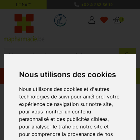
LE MAG’
+32 4 263 56 12
MaPharmacie.be ma santé, mes conse
0
Nous utilisons des cookies
Promos
Produits
Nous utilisons des cookies et d'autres
Hansaplast Med Réducteurs De
technologies de suivi pour améliorer votre
Cicatrices 21 Patches
expérience de navigation sur notre site,
pour vous montrer un contenu
HANSAPLAST
personnalisé et des publicités ciblées,
pour analyser le trafic de notre site et
pour comprendre la provenance de nos