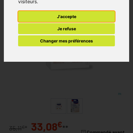
visiteurs.
J'accepte
Je refuse
Changer mes préférences
€
33,08
**
€
35,11
*
Commandé avant