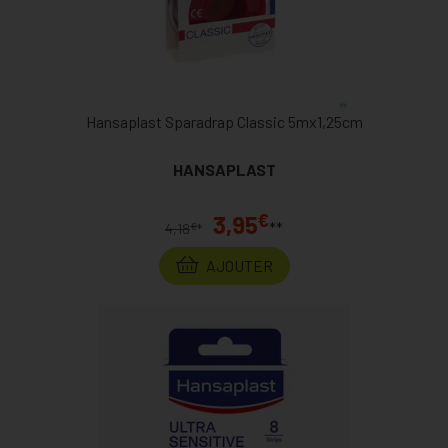
Hansaplast Sparadrap Classic 5mx1,25cm
HANSAPLAST
€
3,95
**
€
4,18
*
AJOUTER