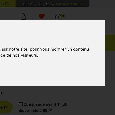
E MAG’
SERVICE CLIENT
+32 4 263 56 12
0
Mon
Mes
Mon
compte
favoris
panier
Ventes
andagisterie
Vétérinaire
Marques
Privées
n sur notre site, pour vous montrer un contenu
ce de nos visiteurs.
10cm 499513/6 10 Pièces
èces
Laboratoire
HARTMANN
**
Commandé avant 11h30
IER
(1)
disponible à 15h