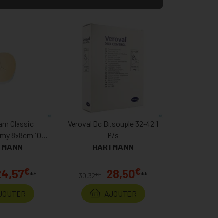
am Classic
Veroval Dc Br.souple 32-42 1
omy 8x8cm 10
P/s
TMANN
0050
HARTMANN
€
€
24,57
28,50
**
**
€
30,32
*
JOUTER
AJOUTER