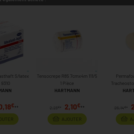
sthaft S/latex
Tensocrepe R85 7cmx4m 111/5
Permafo
 9310
1 Pièce
Tracheost
MANN
HARTMANN
HAR
882
€
€
0,18
2,10
**
**
€
€
2,23
*
26,14
*
OUTER
AJOUTER
A