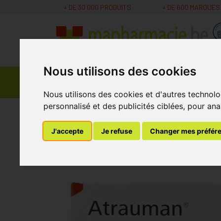
+ DE 30 000 PRODUITS
+ DE 600 MARQUES
Nous utilisons des cookies
Parapharmacie -
Promos
Médicaments
Cosmétiques
Nous utilisons des cookies et d'autres technolo
personnalisé et des publicités ciblées, pour ana
MaPharmacie.be
Bandagisterie
Soins des Pl
J'accepte
Je refuse
Changer mes préfér
Hartmann Atrauman