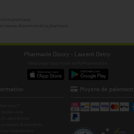
s notre pharmacie.
s heures d’ouverture de la pharmacie.
Pharmacie Discry - Laurent Detry
Télécharger l’app mobile de MaPharmacie.be
formation
Moyens de paiement
mes nous ?
e rendez-vous
 & Laboratoires
s pratiques & actualités
tions médicaments