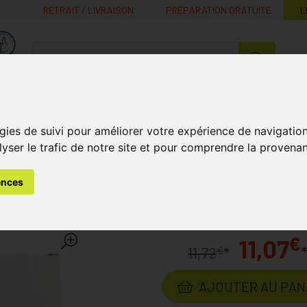
RETRAIT / LIVRAISON
PRÉPARATION GRATUITE
L
MaPharmacie.be ma santé, mes conseils, mes prix
Nutrition -
Soins Bébé et
Médecines
Minceur
B
Vitamines
Grossesse
naturelles
gies de suivi pour améliorer votre expérience de navigatio
lyser le trafic de notre site et pour comprendre la provenan
aies
Soins Techniques des Plaies
Hartmann Atrauman 7,5x
ences
 7,5x10cm 499513/6 10 Pi
€
11,07
€
11,72
*
AJOUTER AU PAN