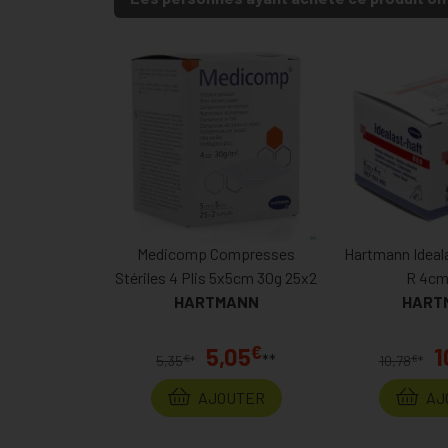
Medicomp Compresses
Hartmann Ideala
Stériles 4 Plis 5x5cm 30g 25x2
R 4cm
HARTMANN
HART
€
5,05
1
**
€
€
5,35
*
10,78
*
AJOUTER
AJ