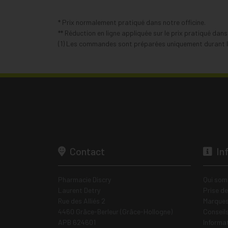
* Prix normalement pratiqué dans notre officine.
** Réduction en ligne appliquée sur le prix pratiqué dan
(1) Les commandes sont préparées uniquement durant le
Contact
In
Pharmacie Discry
Qui som
Laurent Detry
Prise d
Rue des Alliés 2
Marques
4460 Grâce-Berleur (Grâce-Hollogne)
Conseil
APB 624601
Informa