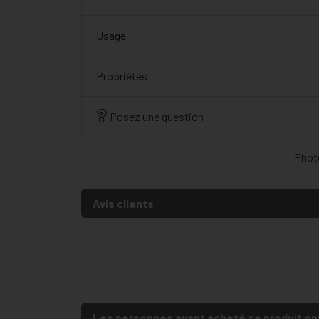
Usage
Propriétés
Posez une question
Photo
Avis clients
Les personnes ayant acheté ce produit on