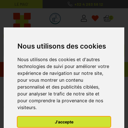
LE MAG’
+32 4 263 56 12
MaPharmacie.be ma santé, mes conse
0
Nous utilisons des cookies
Nous utilisons des cookies et d'autres
technologies de suivi pour améliorer votre
Promos
Produits
expérience de navigation sur notre site,
pour vous montrer un contenu
Heel AESCULUS-HEEL Gouttes
personnalisé et des publicités ciblées,
pour analyser le trafic de notre site et
Compositum 100 ML
pour comprendre la provenance de nos
HEEL
visiteurs.
J'accepte