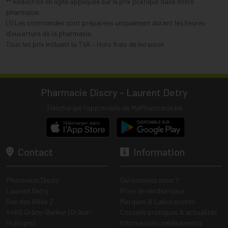
** Réduction en ligne appliquée sur le prix pratiqué dans notre
pharmacie.
(1) Les commandes sont préparées uniquement durant les heures
d’ouverture de la pharmacie.
Tous les prix incluent la TVA – Hors frais de livraison.
Pharmacie Discry - Laurent Detry
Télécharger l’app mobile de MaPharmacie.be
Contact
Information
Pharmacie Discry
Qui sommes nous ?
Laurent Detry
Prise de rendez-vous
Rue des Alliés 2
Marques & Laboratoires
4460 Grâce-Berleur (Grâce-
Conseils pratiques & actualités
Hollogne)
Informations médicaments