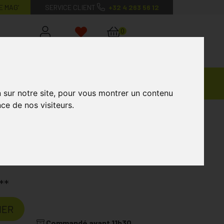
E MAG’
SERVICE CLIENT
+32 4 263 56 12
0
Mon
Mes
Mon
compte
favoris
panier
Ventes
andagisterie
Vétérinaire
Marques
Privées
n sur notre site, pour vous montrer un contenu
ce de nos visiteurs.
**
IER
Commandé avant 11h30