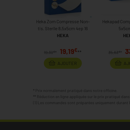
Heka Zom Compresse Non-
Hekapad Compr
tis. Sterile 8,5x5cm 4ep 16
5x5cm
HEKA
HE
€
19,19
3
**
€
€
19,30
*
35,63
*
AJOUTER
AJ
* Prix normalement pratiqué dans notre officine.
** Réduction en ligne appliquée sur le prix pratiqué dan
(1) Les commandes sont préparées uniquement durant le