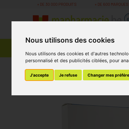
+ DE 30 000 PRODUITS
+ DE 600 MARQUES
Nous utilisons des cookies
Parapharmacie -
Promos
Médicaments
Cosmétiques
Nous utilisons des cookies et d'autres technolo
personnalisé et des publicités ciblées, pour ana
MaPharmacie.be
Bandagisterie
Soins des Pl
J'accepte
Je refuse
Changer mes préfér
Heka Film Plaie 6x 