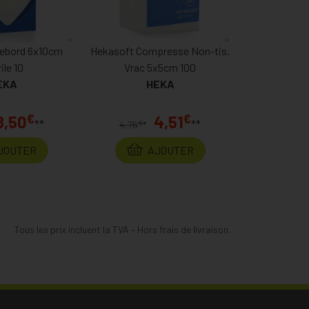
ebord 6x10cm
Hekasoft Compresse Non-tis.
ile 10
Vrac 5x5cm 100
EKA
HEKA
€
€
8,50
4,51
**
**
€
4,76
*
JOUTER
AJOUTER
Tous les prix incluent la TVA – Hors frais de livraison.