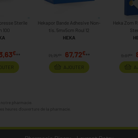
esse Sterile
Hekapor Bande Adhesive Non-
Heka Zom R
 100
tis. 5mx5cm Roul 12
Ster
KA
HEKA
H
€
€
3,63
67,72
**
**
€
€
71,75
*
9,01
*
OUTER
AJOUTER
A
s notre pharmacie.
s heures d’ouverture de la pharmacie.