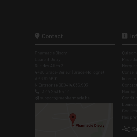
Contact
In
Pharmacie Discry
Qui som
Laurent Detry
Prise d
Rue des Alliés 2
Marques
4460 Grâce-Berleur (Grâce-Hollogne)
Conseil
APB 624601
Informa
N Entreprise BE0414.635.903
Contac
+32 4 263 56 12
Mentions
support
@
mapharmacie.be
Conditi
Données
Cookies
Mes pré
Su