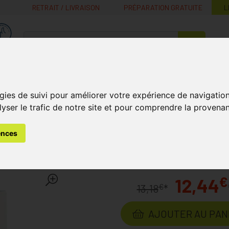
RETRAIT / LIVRAISON
PRÉPARATION GRATUITE
L
MaPharmacie.be ma santé, mes conseils, mes prix
Nutrition -
Soins Bébé et
Médecines
Minceur
B
Vitamines
Grossesse
naturelles
gies de suivi pour améliorer votre expérience de navigatio
lyser le trafic de notre site et pour comprendre la provenan
aies
Aide à la Cicatrisation
Heka Film Plaie 6x 7cm 10
ences
7cm 10
Laboratoire
HEKA
€
12,44
€
13,18
*
AJOUTER AU PAN