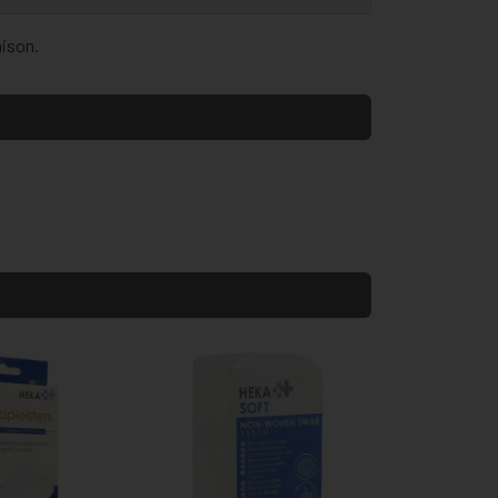
aison.