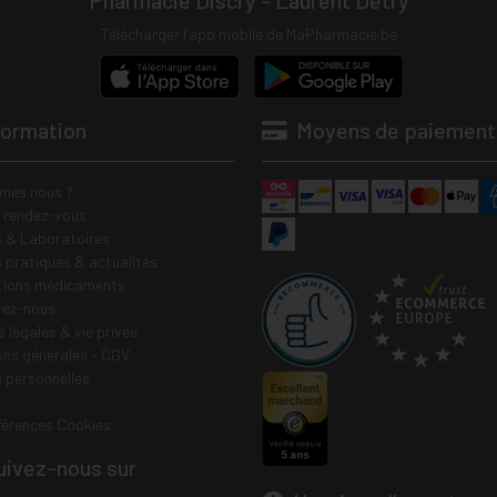
Pharmacie Discry - Laurent Detry
Télécharger l’app mobile de MaPharmacie.be
formation
Moyens de paiement
mes nous ?
e rendez-vous
 & Laboratoires
s pratiques & actualités
tions médicaments
tez-nous
 légales & vie privée
ons générales - CGV
 personnelles
férences Cookies
ivez-nous sur