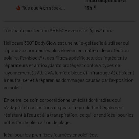
11h30 disponible à
(1)
Plus que 4 en stock...
15h
Très haute protection SPF 50+ avec effet "glow" doré
Heliocare 360° Body Glow est une huile-gel facile à utiliser qui
répond aux normes les plus élevées en matière de protection
solaire. Fernblock®+, des filtres spécifiques, des ingrédients
réparateurs et antioxydants protègent contre 4 types de
rayonnement (UVB, UVA, lumière bleue et infrarouge A) et aident
à neutraliser et à réparer les dommages causés par l'exposition
au soleil.
En outre, ce soin corporel donne un éclat doré radieux qui
s'adapte à tous les tons de peau. Le produit est également
résistant à l'eau et à la transpiration, ce qui le rend idéal pour les
activités de plein air ou de plage.
Idéal pour les premières journées ensoleillées.