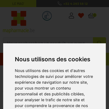
LE MAG’
+32 4 263 56 12
MaPharmacie.be ma santé, mes conse
0
Nous utilisons des cookies
Promos
Produits
Nous utilisons des cookies et d'autres
Heliocare 360° Body Glow
technologies de suivi pour améliorer votre
Spf50+ Tube 100ml
expérience de navigation sur notre site,
pour vous montrer un contenu
HELIOCARE
personnalisé et des publicités ciblées,
pour analyser le trafic de notre site et
pour comprendre la provenance de nos