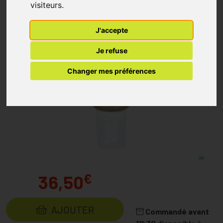
visiteurs.
J'accepte
Je refuse
Changer mes préférences
€
36,50
AJOUTER
Commandé avant