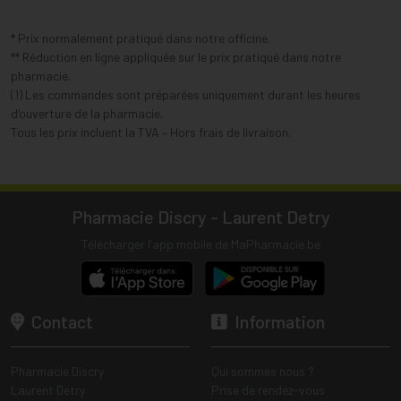
* Prix normalement pratiqué dans notre officine.
** Réduction en ligne appliquée sur le prix pratiqué dans notre
pharmacie.
(1) Les commandes sont préparées uniquement durant les heures
d’ouverture de la pharmacie.
Tous les prix incluent la TVA – Hors frais de livraison.
Pharmacie Discry - Laurent Detry
Télécharger l’app mobile de MaPharmacie.be
Contact
Information
Pharmacie Discry
Qui sommes nous ?
Laurent Detry
Prise de rendez-vous