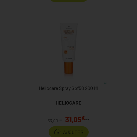
Heliocare Spray Spf50 200 Ml
HELIOCARE
€
31,05
**
€
33,00
*
AJOUTER