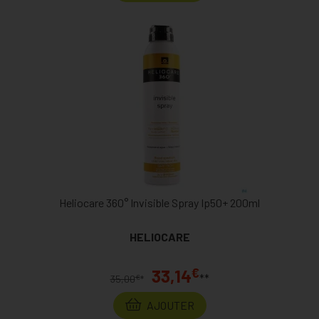
Heliocare 360° Invisible Spray Ip50+ 200ml
HELIOCARE
€
33,14
**
€
35,00
*
AJOUTER