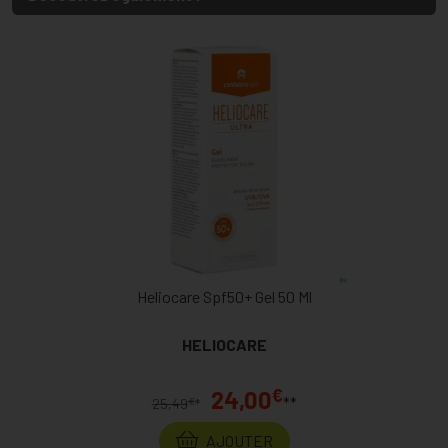
Heliocare Spf50+ Gel 50 Ml
HELIOCARE
€
24,00
**
€
25,49
*
AJOUTER