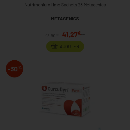
Nutrimonium Hmo Sachets 28 Metagenics
METAGENICS
€
41,27
**
€
43,90
*
AJOUTER
%
-30