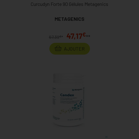
Curcudyn Forte 90 Gélules Metagenics
METAGENICS
€
47,17
**
€
67,39
*
AJOUTER