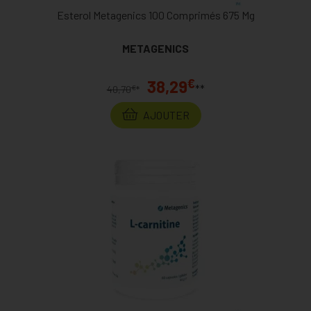
Esterol Metagenics 100 Comprimés 675 Mg
METAGENICS
€
38,29
**
€
40,70
*
AJOUTER