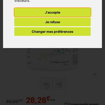
visiteurs.
J'accepte
Je refuse
Changer mes préférences
€
28,26
**
€
30,00
*
Commandé avant