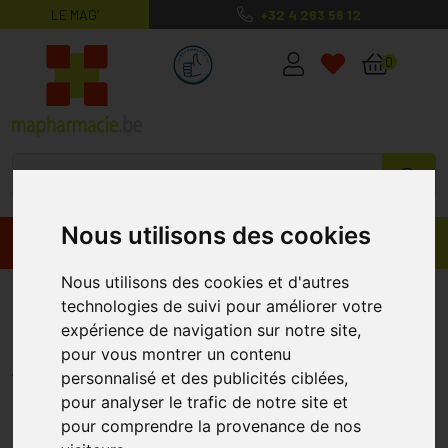
LE MAG’
+32 4 263 56 12
MaPharmacie.be ma santé, mes conse
0
Nous utilisons des cookies
Promos
Produits
Nous utilisons des cookies et d'autres
Hemocomplex Metagenics 60
technologies de suivi pour améliorer votre
Comprimés
expérience de navigation sur notre site,
pour vous montrer un contenu
METAGENICS
personnalisé et des publicités ciblées,
pour analyser le trafic de notre site et
pour comprendre la provenance de nos