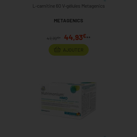
L-carnitine 60 V-gélules Metagenics
METAGENICS
€
44,93
**
€
47,70
*
AJOUTER