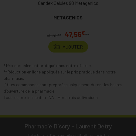
Candex Gélules 90 Metagenics
METAGENICS
€
47,56
**
€
50,49
*
AJOUTER
* Prix normalement pratiqué dans notre officine.
** Réduction en ligne appliquée sur le prix pratiqué dans notre
pharmacie.
(1) Les commandes sont préparées uniquement durant les heures
d’ouverture de la pharmacie.
Tous les prix incluent la TVA – Hors frais de livraison.
Pharmacie Discry - Laurent Detry
Télécharger l’app mobile de MaPharmacie.be