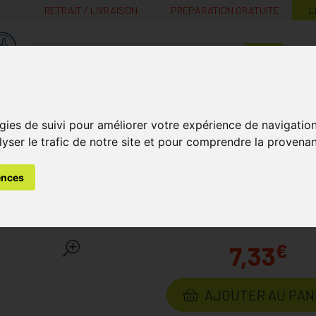
RETRAIT / LIVRAISON
PRÉPARATION GRATUITE
L
MaPharmacie.be ma santé, mes conseils, mes prix
Nutrition -
Soins Bébé et
Médecines
Minceur
B
gies de suivi pour améliorer votre expérience de navigatio
Vitamines
Grossesse
naturelles
lyser le trafic de notre site et pour comprendre la provenan
toires - Douleurs Musculaires
Usage Interne
Ibuprofen E.g
ences
Dragées 400 Mg
Laboratoire
EUROGEN
€
7,33
AJOUTER AU PAN