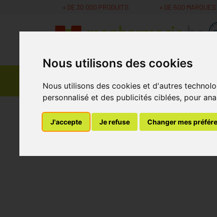
+ DE 30 000 PRODUITS
+ DE 600 MARQUES
Nous utilisons des cookies
Parapharmacie -
Promos
Médicaments
Nous utilisons des cookies et d'autres technolo
Cosmétiques
personnalisé et des publicités ciblées, pour ana
MaPharmacie.be
Médicaments
Antiinflamma
J'accepte
Je refuse
Changer mes préfér
Ibuprofen E.g. 30 