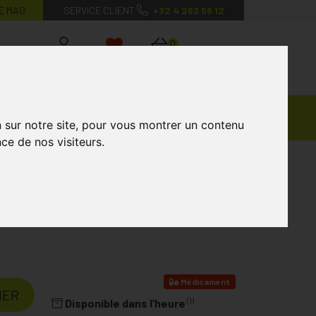
E MAG’
SERVICE CLIENT
+32 4 263 56 12
0
Mon
Mes
Mon
compte
favoris
panier
Ventes
andagisterie
Vétérinaire
Marques
n sur notre site, pour vous montrer un contenu
Privées
ce de nos visiteurs.
. 30 Dragées 400 Mg
ERICS
Médicament
IER
(1)
Disponible dans l’heure