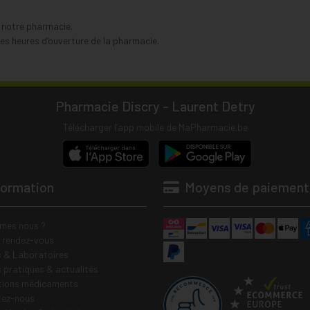
s notre pharmacie.
s heures d’ouverture de la pharmacie.
Pharmacie Discry - Laurent Detry
Télécharger l’app mobile de MaPharmacie.be
formation
Moyens de paiement
mes nous ?
e rendez-vous
 & Laboratoires
s pratiques & actualités
tions médicaments
tez-nous