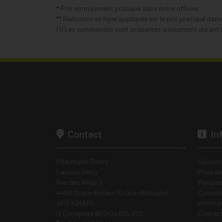
* Prix normalement pratiqué dans notre officine.
** Réduction en ligne appliquée sur le prix pratiqué dan
(1) Les commandes sont préparées uniquement durant le
Contact
In
Pharmacie Discry
Qui som
Laurent Detry
Prise d
Rue des Alliés 2
Marques
4460 Grâce-Berleur (Grâce-Hollogne)
Conseil
APB 624601
Informa
N Entreprise BE0414.635.903
Contac