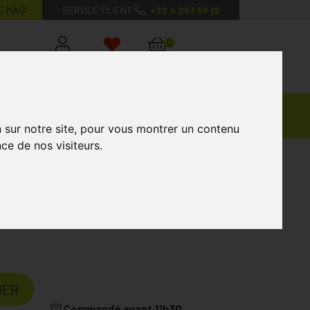
E MAG’
SERVICE CLIENT
+32 4 263 56 12
0
Mon
Mes
Mon
compte
favoris
panier
Ventes
andagisterie
Vétérinaire
Marques
Privées
n sur notre site, pour vous montrer un contenu
ce de nos visiteurs.
a
Laboratoire
MILOA
IER
Commandé avant 11h30