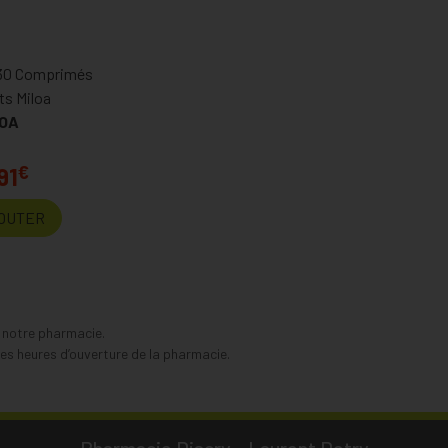
30 Comprimés
s Miloa
LOA
€
91
OUTER
s notre pharmacie.
s heures d’ouverture de la pharmacie.