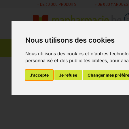
+ DE 30 000 PRODUITS
+ DE 600 MARQUES
Nous utilisons des cookies
Parapharmacie -
Promos
Médicaments
Cosmétiques
Nous utilisons des cookies et d'autres technolo
personnalisé et des publicités ciblées, pour ana
MaPharmacie.be
Vétérinaire
Suppléments V
J'accepte
Je refuse
Changer mes préfér
Immune Supp 30 C