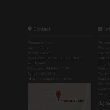
Contact
In
Pharmacie Discry
Qui som
Laurent Detry
Prise d
Rue des Alliés 2
Marques
4460 Grâce-Berleur (Grâce-Hollogne)
Conseil
APB 624601
Informa
N Entreprise BE0414.635.903
Contac
+32 4 263 56 12
Mentions
support
@
mapharmacie.be
Conditi
Données
Cookies
Mes pré
Su