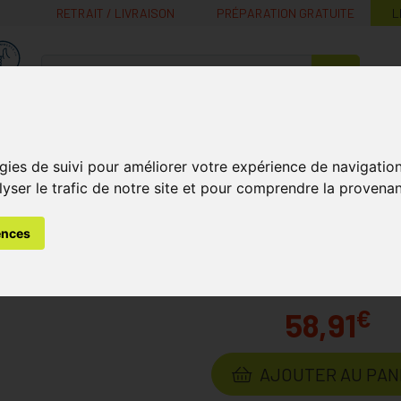
RETRAIT / LIVRAISON
PRÉPARATION GRATUITE
L
MaPharmacie.be ma santé, mes conseils, mes prix
Nutrition -
Soins Bébé et
Médecines
Minceur
B
Vitamines
Grossesse
naturelles
gies de suivi pour améliorer votre expérience de navigatio
lyser le trafic de notre site et pour comprendre la provenan
itaminés
Immune Supp 30 Comprimés Appétents Miloa
ences
omprimés Appétents Milo
€
58,91
AJOUTER AU PAN