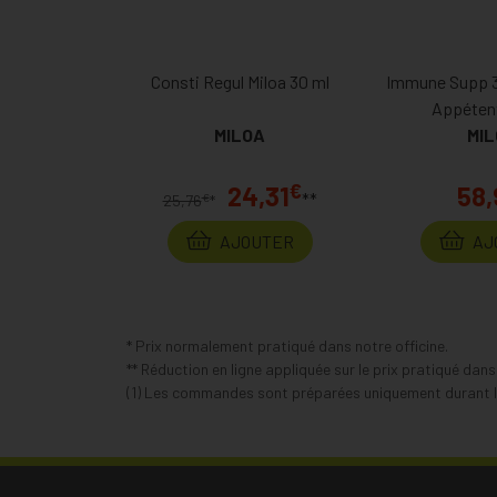
Consti Regul Miloa 30 ml
Immune Supp 
Appétent
MILOA
MI
€
24,31
58,
**
€
25,76
*
AJOUTER
AJ
* Prix normalement pratiqué dans notre officine.
** Réduction en ligne appliquée sur le prix pratiqué dan
(1) Les commandes sont préparées uniquement durant le