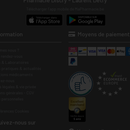
Pharmacie Discry - Laurent Detry
Télécharger l’app mobile de MaPharmacie.be
formation
Moyens de paiement
mes nous ?
e rendez-vous
 & Laboratoires
s pratiques & actualités
tions médicaments
tez-nous
 légales & vie privée
ons générales - CGV
 personnelles
férences Cookies
ivez-nous sur