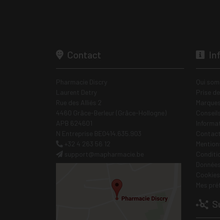
Contact
In
Pharmacie Discry
Qui som
Laurent Detry
Prise d
Rue des Alliés 2
Marques
4460 Grâce-Berleur (Grâce-Hollogne)
Conseil
APB 624601
Informa
N Entreprise BE0414.635.903
Contac
+32 4 263 56 12
Mentions
support
@
mapharmacie.be
Conditi
Données
Cookies
Mes pré
Su