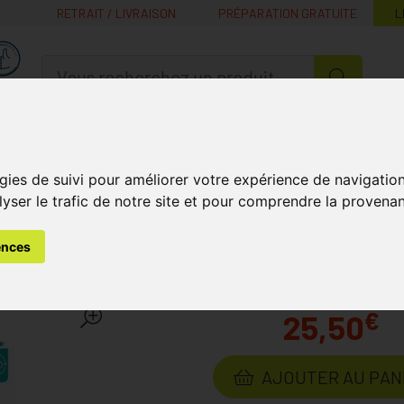
RETRAIT / LIVRAISON
PRÉPARATION GRATUITE
L
MaPharmacie.be ma santé, mes conseils, mes prix
Nutrition -
Soins Bébé et
Médecines
Minceur
B
Vitamines
Grossesse
naturelles
gies de suivi pour améliorer votre expérience de navigatio
lyser le trafic de notre site et pour comprendre la provenan
mines et Compléments Nutritionnels
Antioxydants
Ineldea S
ences
gélules 30
Laboratoire
INELDEA SANTÉ N
€
25,50
AJOUTER AU PAN