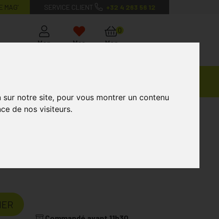
E MAG’
SERVICE CLIENT
+32 4 263 56 12
0
Mon
Mes
Mon
compte
favoris
panier
Ventes
andagisterie
Vétérinaire
Marques
Privées
n sur notre site, pour vous montrer un contenu
ce de nos visiteurs.
upleox V-gélules 30
ATURELLE
IER
Commandé avant 11h30