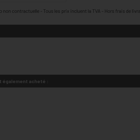
On retrouve dans cette catégorie
 non contractuelle - Tous les prix incluent la TVA - Hors frais de livr
sélénium, cuivre, manganèse) ma
Avec le temps, notre stock phys
pourquoi une supplémentation e
défenses antioxydantes et pour 
Prévention du vieillissement
Protection du capital soleil
Santé oculaire
Fertilité
t également acheté :
Santé articulaire
NOTRE SOLUTION NATUREL
SUPLEOX® Antioxydant est un c
Resvératrol, N-Acétyl-cystéine, 
vieillissement, renforcer le sy
cellules contre le stress oxydatif