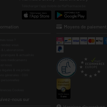
cellules de l'organisme du 
Télécharger l’app mobile de MaPharmacie.be
radicaux libres. Elles agis
antioxydants de la formule e
Le Sélénium, sous la forme 
formation
Moyens de paiement
plus assimilée par l'organi
glutathion peroxydase (GPx),
Le Zinc, sous forme bisgly
mes nous ?
e rendez-vous
du zinc qui garantit une bi
 & Laboratoires
zinc intervient dans de n
s pratiques & actualités
fonctionnement de l'organ
tions médicaments
tez-nous
Les vitamines C et E, le Zinc et
 légales & vie privée
contribuent à protéger les cellul
ons générales - CGV
 personnelles
férences Cookies
ivez-nous sur
Horaires d’ouverture