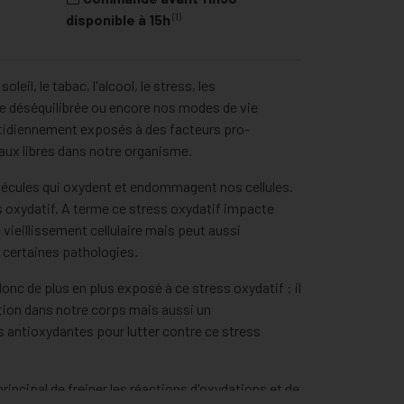
(1)
disponible à 15h
soleil, le tabac, l'alcool, le stress, les
e déséquilibrée ou encore nos modes de vie
iennement exposés à des facteurs pro-
aux libres dans notre organisme.
lécules qui oxydent et endommagent nos cellules.
ess oxydatif. A terme ce stress oxydatif impacte
e vieillissement cellulaire mais peut aussi
 certaines pathologies.
donc de plus en plus exposé à ce stress oxydatif : il
tion dans notre corps mais aussi un
 antioxydantes pour lutter contre ce stress
rincipal de freiner les réactions d'oxydations et de