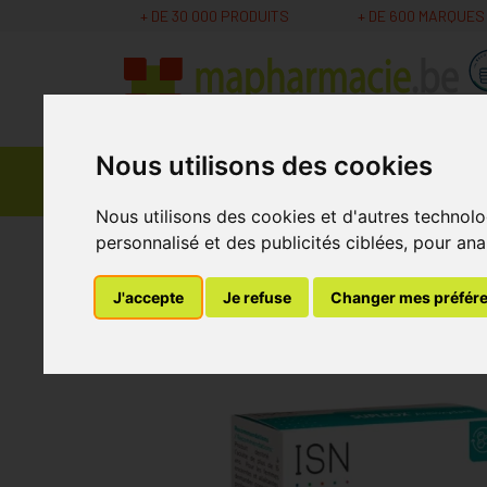
+ DE 30 000 PRODUITS
+ DE 600 MARQUES
Nous utilisons des cookies
Parapharmacie -
Promos
Médicaments
Cosmétiques
Nous utilisons des cookies et d'autres technolo
personnalisé et des publicités ciblées, pour ana
MaPharmacie.be
Nutrition - Vitamines
Vita
J'accepte
Je refuse
Changer mes préfér
Ineldea Supleox V-