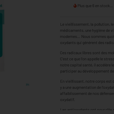
Plus que 6 en stock...
Le vieillissement, la pollution, le 
médicaments, une hygiène de vi
modernes… Nous sommes quotid
oxydants qui génèrent des radic
Ces radicaux libres sont des mo
C'est ce que l'on appelle le str
notre capital santé, il accélère l
participer au développement de
En vieillissant, notre corps est 
y a une augmentation de l'oxyda
affaiblissement de nos défenses
oxydatif.
Les antioxydants ont pour rôle p