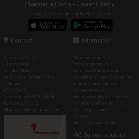
Pharmacie Discry - Laurent Detry
Télécharger l’app mobile de MaPharmacie.be
Contact
Information
Pharmacie Discry
Qui sommes nous ?
Laurent Detry
Prise de rendez-vous
Rue des Alliés 2
Marques & Laboratoires
4460 Grâce-Berleur (Grâce-
Conseils pratiques & actualités
Hollogne)
Informations médicaments
APB 624601
Contactez-nous
N Entreprise BE0414.635.903
Mentions légales & vie privée
+32 4 263 56 12
Conditions générales - CGV
support
@
mapharmacie.be
Données personnelles
Cookies
Mes préférences Cookies
Suivez-nous sur