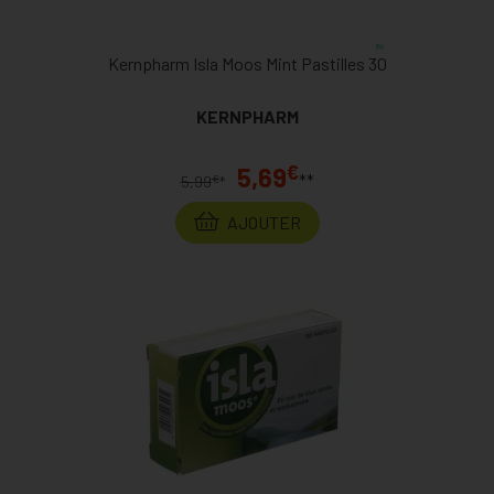
Kernpharm Isla Moos Mint Pastilles 30
KERNPHARM
€
5,69
**
€
5,99
*
AJOUTER