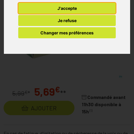
J'accepte
Je refuse
Changer mes préférences
€
5,69
**
€
5,99
*
Commandé avant
11h30 disponible à
AJOUTER
(1)
15h
En cas de fatigue, d'irritation ou de sécheresse de la voix ou de