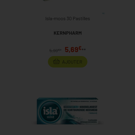
Isla-moos 30 Pastilles
KERNPHARM
€
5,69
**
€
5,99
*
AJOUTER