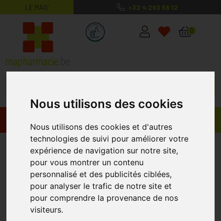
LE MAG’
+32 4 263 56 12
MaPharmacie.be ma santé, mes conse
0
Nous utilisons des cookies
Promos
Produits
Nous utilisons des cookies et d'autres
technologies de suivi pour améliorer votre
Isla-moos 30 Pastilles
KERNPHARM
expérience de navigation sur notre site,
pour vous montrer un contenu
personnalisé et des publicités ciblées,
pour analyser le trafic de notre site et
pour comprendre la provenance de nos
visiteurs.