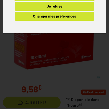
Je refuse
Changer mes préférences
€
9,58
Médicament
Disponible dans
AJOUTER
(1)
l’heure