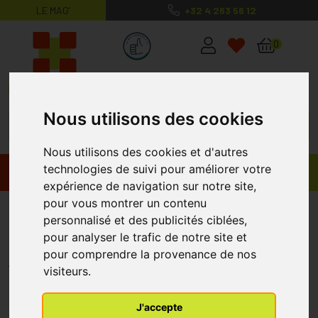
LE MAG’
+32 4 263 56 12
MaPharmacie.be ma santé, mes conse
0
Nous utilisons des cookies
Nous utilisons des cookies et d'autres
technologies de suivi pour améliorer votre
Promos
Produits
expérience de navigation sur notre site,
pour vous montrer un contenu
Iso Betadine Uniwash 7,5%
personnalisé et des publicités ciblées,
10x10ml
pour analyser le trafic de notre site et
pour comprendre la provenance de nos
ISO BETADINE
visiteurs.
J'accepte