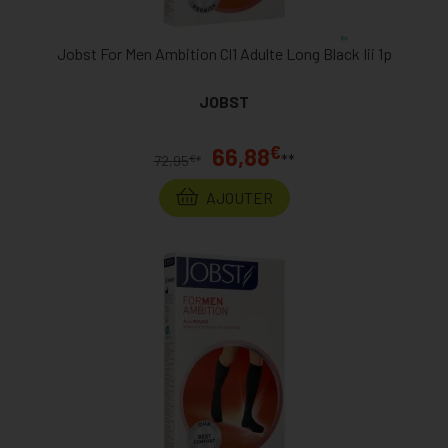
Jobst For Men Ambition Cl1 Adulte Long Black Iii 1p
JOBST
€
66,88
**
€
72,95
*
AJOUTER