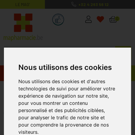
LE MAG’
+32 4 263 56 12
MaPharmacie.be ma santé, mes conse
0
Nous utilisons des cookies
Promos
Produits
Nous utilisons des cookies et d'autres
technologies de suivi pour améliorer votre
Jobst For Men Ambition Cl1
expérience de navigation sur notre site,
Adulte Long Black Ii 1p
pour vous montrer un contenu
JOBST
personnalisé et des publicités ciblées,
pour analyser le trafic de notre site et
pour comprendre la provenance de nos
visiteurs.