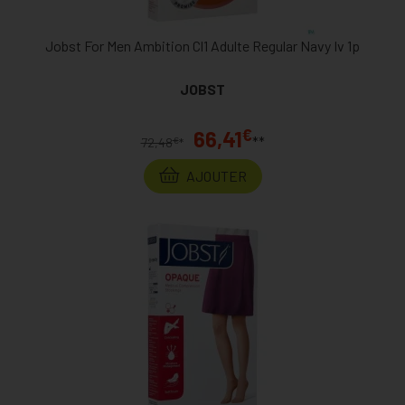
Jobst For Men Ambition Cl1 Adulte Regular Navy Iv 1p
JOBST
€
66,41
**
€
72,48
*
AJOUTER