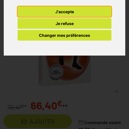
J'accepte
Je refuse
Changer mes préférences
€
66,40
**
€
72,47
*
AJOUTER
Commandé avant