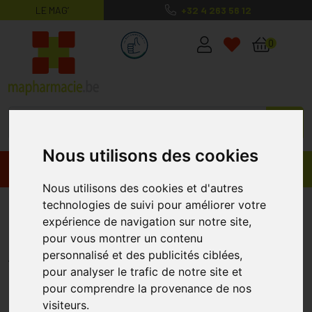
LE MAG’
+32 4 263 56 12
MaPharmacie.be ma santé, mes conse
0
Nous utilisons des cookies
Promos
Produits
Nous utilisons des cookies et d'autres
technologies de suivi pour améliorer votre
Jobst Ultras 1 Ag Reg Open Dots
expérience de navigation sur notre site,
Nat Iii Pair
pour vous montrer un contenu
JOBST
personnalisé et des publicités ciblées,
pour analyser le trafic de notre site et
pour comprendre la provenance de nos
visiteurs.