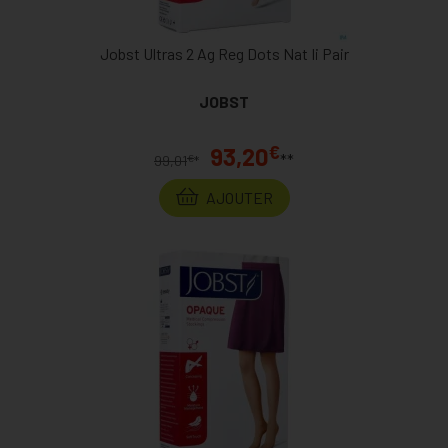
Jobst Ultras 2 Ag Reg Dots Nat Ii Pair
JOBST
€
93,20
**
€
99,01
*
AJOUTER