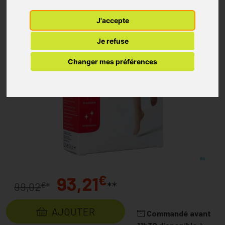
J'accepte
Je refuse
Changer mes préférences
€
93,21
**
€
99,02
*
AJOUTER
Commandé avant