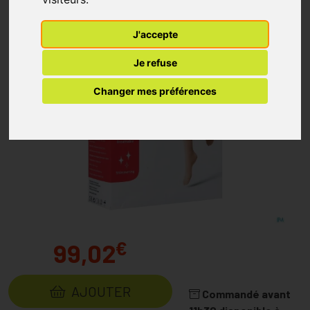
J'accepte
Je refuse
Changer mes préférences
€
99,02
AJOUTER
Commandé avant