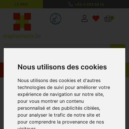
LE MAG’
+32 4 263 56 12
MaPharmacie.be ma santé, mes conse
0
Nous utilisons des cookies
Promos
Produits
Nous utilisons des cookies et d'autres
Jobst Ultras 1 Ag Wide Reg Dots
technologies de suivi pour améliorer votre
expérience de navigation sur notre site,
Bla Iv Pair
pour vous montrer un contenu
JOBST
personnalisé et des publicités ciblées,
pour analyser le trafic de notre site et
pour comprendre la provenance de nos
visiteurs.