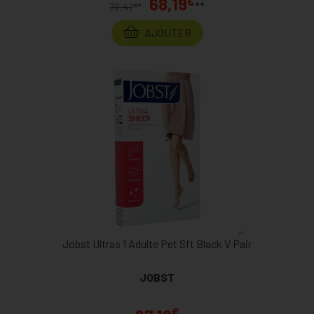
€
68,19
**
€
72,47
*
AJOUTER
Jobst Ultras 1 Adulte Pet Sft Black V Pair
JOBST
€