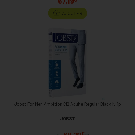
67,19
AJOUTER
Jobst For Men Ambition Cl2 Adulte Regular Black Iv 1p
JOBST
€
68,20