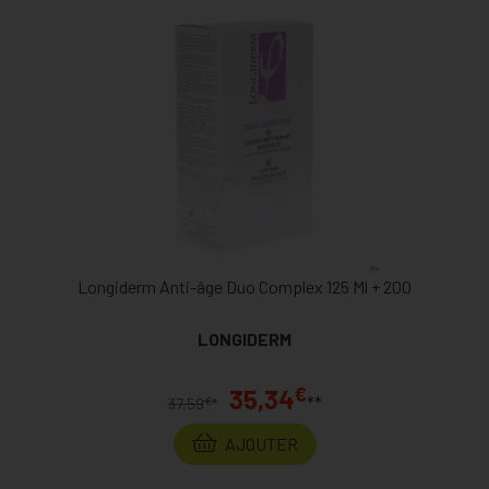
Longiderm Anti-âge Duo Complex 125 Ml + 200
LONGIDERM
€
35,34
**
€
37,59
*
AJOUTER