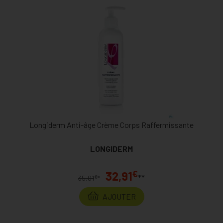
Longiderm Anti-âge Crème Corps Raffermissante
LONGIDERM
€
32,91
**
€
35,01
*
AJOUTER