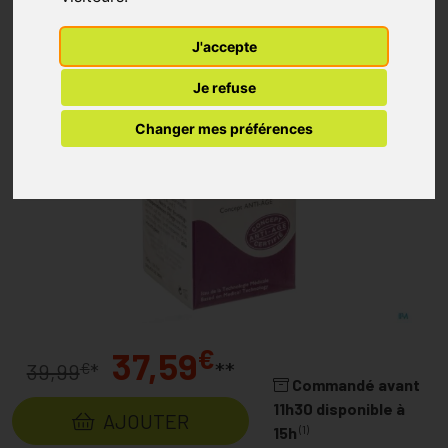
J'accepte
Je refuse
Changer mes préférences
€
37,59
**
€
39,99
*
Commandé avant
11h30 disponible à
AJOUTER
(1)
15h