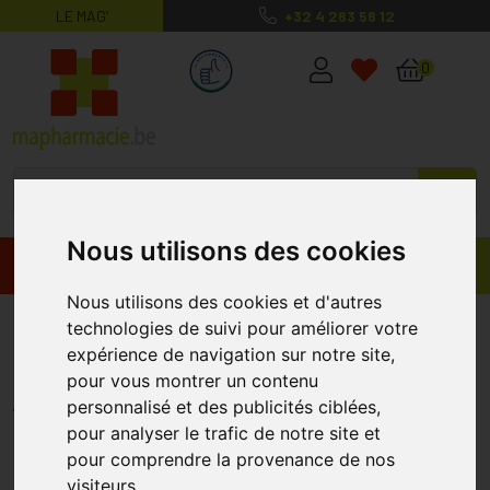
LE MAG’
+32 4 263 56 12
MaPharmacie.be ma santé, mes conse
0
Nous utilisons des cookies
Promos
Produits
Nous utilisons des cookies et d'autres
Longiderm Delice De Soie Base
technologies de suivi pour améliorer votre
expérience de navigation sur notre site,
Maquillage 30ml
pour vous montrer un contenu
LONGIDERM
personnalisé et des publicités ciblées,
pour analyser le trafic de notre site et
pour comprendre la provenance de nos
visiteurs.