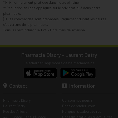
* Prix normalement pratiqué dans notre officine.
** Réduction en ligne appliquée sur le prix pratiqué dans notre
pharmacie.
(1) Les commandes sont préparées uniquement durant les heures
d’ouverture de la pharmacie.
Tous les prix incluent la TVA – Hors frais de livraison.
Pharmacie Discry - Laurent Detry
Télécharger l’app mobile de MaPharmacie.be
Contact
Information
Pharmacie Discry
Qui sommes nous ?
Laurent Detry
Prise de rendez-vous
Rue des Alliés 2
Marques & Laboratoires
4460 Grâce-Berleur (Grâce-
Conseils pratiques & actualités