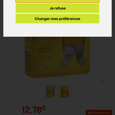
Je refuse
Changer mes préférences
€
12,78
Médicament