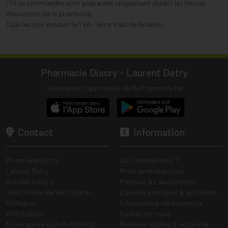
(1) Les commandes sont préparées uniquement durant les heures
d’ouverture de la pharmacie.
Tous les prix incluent la TVA – Hors frais de livraison.
Pharmacie Discry - Laurent Detry
Télécharger l’app mobile de MaPharmacie.be
Contact
Information
Pharmacie Discry
Qui sommes nous ?
Laurent Detry
Prise de rendez-vous
Rue des Alliés 2
Marques & Laboratoires
4460 Grâce-Berleur (Grâce-
Conseils pratiques & actualités
Hollogne)
Informations médicaments
APB 624601
Contactez-nous
N Entreprise BE0414.635.903
Mentions légales & vie privée