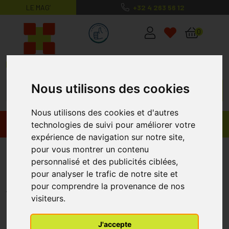
LE MAG’
+32 4 263 56 12
MaPharmacie.be ma santé, mes conse
0
Nous utilisons des cookies
Nous utilisons des cookies et d'autres
Promos
Produits
technologies de suivi pour améliorer votre
expérience de navigation sur notre site,
pour vous montrer un contenu
Medica Comprimés Gorge Miel 36
personnalisé et des publicités ciblées,
Comprimés
pour analyser le trafic de notre site et
MEDICA
pour comprendre la provenance de nos
visiteurs.
J'accepte