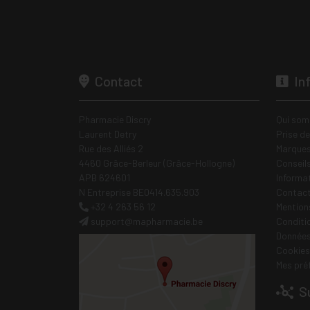
Contact
In
Pharmacie Discry
Qui som
Laurent Detry
Prise d
Rue des Alliés 2
Marques
4460 Grâce-Berleur (Grâce-Hollogne)
Conseil
APB 624601
Informa
N Entreprise BE0414.635.903
Contac
+32 4 263 56 12
Mentions
support
@
mapharmacie.be
Conditi
Données
Cookies
Mes pré
Su