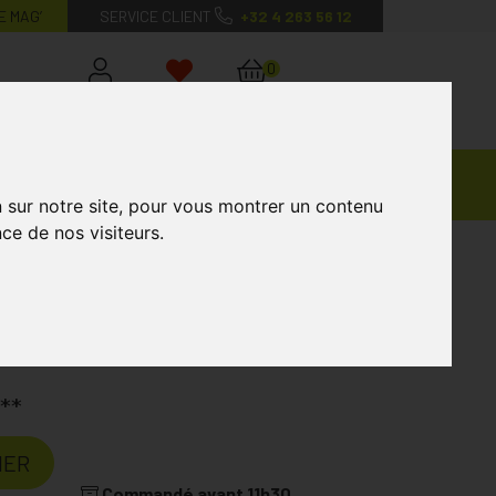
E MAG’
SERVICE CLIENT
+32 4 263 56 12
0
Mon
Mes
Mon
compte
favoris
panier
Ventes
andagisterie
Vétérinaire
Marques
Privées
n sur notre site, pour vous montrer un contenu
ce de nos visiteurs.
ire
MEDIVEN ELEGANCE
**
IER
Commandé avant 11h30