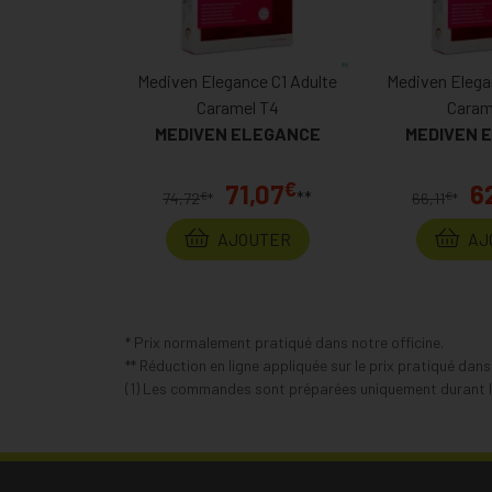
Mediven Elegance C1 Adulte
Mediven Elega
Caramel T4
Caram
MEDIVEN ELEGANCE
MEDIVEN 
€
71,07
6
**
€
€
74,72
*
66,11
*
AJOUTER
AJ
* Prix normalement pratiqué dans notre officine.
** Réduction en ligne appliquée sur le prix pratiqué dan
(1) Les commandes sont préparées uniquement durant le