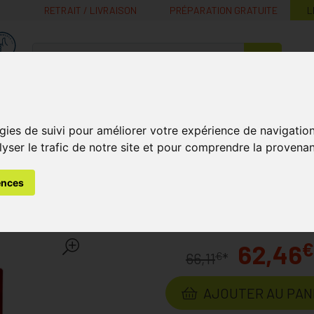
RETRAIT / LIVRAISON
PRÉPARATION GRATUITE
L
MaPharmacie.be ma santé, mes conseils, mes prix
Nutrition -
Soins Bébé et
Médecines
Minceur
B
Vitamines
Grossesse
naturelles
gies de suivi pour améliorer votre expérience de navigatio
lyser le trafic de notre site et pour comprendre la provenan
ention
Mediven Elegance C2 Adulte Caramel T5
ences
C2 Adulte Caramel T5
Laborato
€
62,46
€
66,11
*
AJOUTER AU PAN