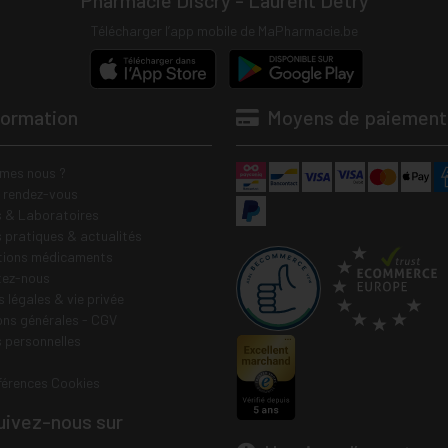
Pharmacie Discry - Laurent Detry
Télécharger l’app mobile de MaPharmacie.be
formation
Moyens de paiement
mes nous ?
e rendez-vous
 & Laboratoires
s pratiques & actualités
tions médicaments
tez-nous
 légales & vie privée
ons générales - CGV
 personnelles
férences Cookies
ivez-nous sur