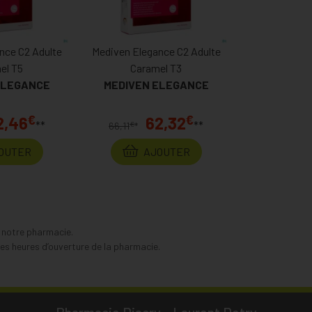
nce C2 Adulte
Mediven Elegance C2 Adulte
el T5
Caramel T3
ELEGANCE
MEDIVEN ELEGANCE
€
€
2,46
62,32
**
**
€
66,11
*
OUTER
AJOUTER
s notre pharmacie.
s heures d’ouverture de la pharmacie.