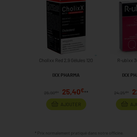
Cholixx Red 2.9 Gélules 120
R-ubixx 3
IXX PHARMA
IXX P
€
25,40
2
**
€
€
26,90
*
24,25
*
AJOUTER
AJ
* Prix normalement pratiqué dans notre officine.