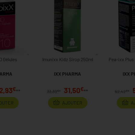
0 Gélules
Imunixx Kidz Sirop 250ml
Pea-ixx Plu
HARMA
IXX PHARMA
IXX 
€
€
2,93
31,50
**
**
€
€
33,39
*
62,42
*
OUTER
AJOUTER
A