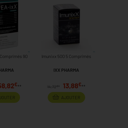
s Comprimés 90
Imunixx 500 5 Comprimés
PHARMA
IXX PHARMA
€
€
58,82
13,88
**
**
€
14,72
*
JOUTER
AJOUTER