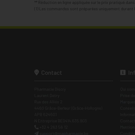
** Réduction en ligne appliquée sur le prix pratiqué dan
(1) Les commandes sont préparées uniquement durant le
Contact
In
Pharmacie Discry
Qui som
Laurent Detry
Prise d
Rue des Alliés 2
Marques
4460 Grâce-Berleur (Grâce-Hollogne)
Conseil
APB 624601
Informa
N Entreprise BE0414.635.903
Contac
+32 4 263 56 12
Mentions
support
@
mapharmacie.be
Conditi