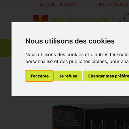
+ DE 30 000 PRODUITS
+ DE 600 MARQUES
Nous utilisons des cookies
Parapharmacie -
Promos
Médicaments
Cosmétiques
Nous utilisons des cookies et d'autres technolo
personnalisé et des publicités ciblées, pour ana
MaPharmacie.be
Nutrition - Vitamines
Vita
J'accepte
Je refuse
Changer mes préfér
Mult-ixx Comprimé