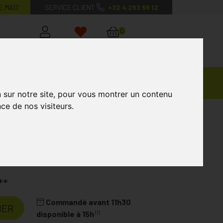
E MAG’
SERVICE CLIENT
+32 4 263 56 12
0
Mon
Mes
Mon
compte
favoris
panier
Ventes
andagisterie
Vétérinaire
Marques
Privées
n sur notre site, pour vous montrer un contenu
ce de nos visiteurs.
x Comprimés 30
**
Commandé avant 11h30
IER
(1)
disponible à 15h