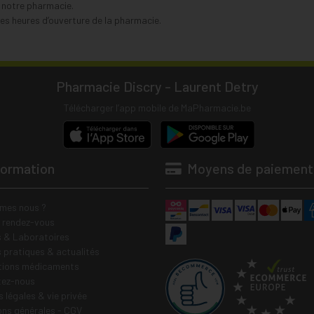
s notre pharmacie.
s heures d’ouverture de la pharmacie.
Pharmacie Discry - Laurent Detry
Télécharger l’app mobile de MaPharmacie.be
formation
Moyens de paiement
mes nous ?
e rendez-vous
 & Laboratoires
s pratiques & actualités
tions médicaments
tez-nous
 légales & vie privée
ons générales - CGV