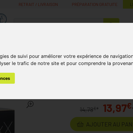
RETRAIT / LIVRAISON
PRÉPARATION GRATUITE
L
MaPharmacie.be ma santé, mes conseils, mes prix
Nutrition -
Soins Bébé et
Médecines
Minceur
B
Vitamines
Grossesse
naturelles
gies de suivi pour améliorer votre expérience de navigatio
lyser le trafic de notre site et pour comprendre la provenan
mines et Compléments Nutritionnels
Multivitamines
Mult-ix
ences
s 30
Laboratoire
IXX PHARMA
€
13,97
€
14,78
*
AJOUTER AU PAN