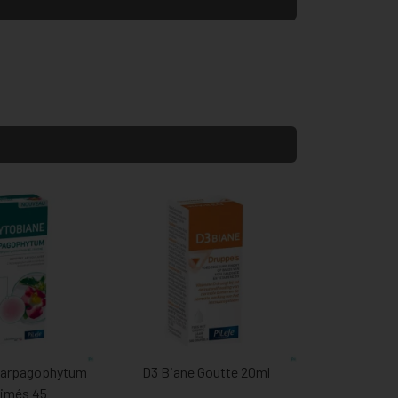
Harpagophytum
D3 Biane Goutte 20ml
imés 45