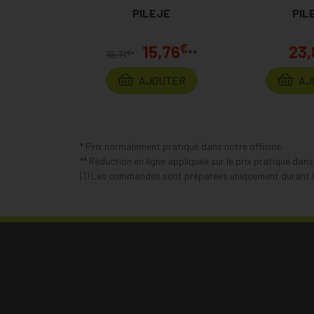
PILEJE
PIL
€
15,76
23,
**
€
16,71
*
AJOUTER
AJ
* Prix normalement pratiqué dans notre officine.
** Réduction en ligne appliquée sur le prix pratiqué dan
(1) Les commandes sont préparées uniquement durant le