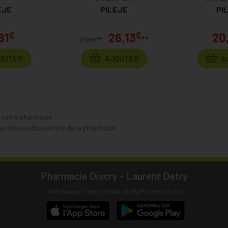
EJE
PILEJE
PI
€
€
81
26,13
20
**
€
27,69
*
OUTER
AJOUTER
A
s notre pharmacie.
s heures d’ouverture de la pharmacie.
Pharmacie Discry - Laurent Detry
Télécharger l’app mobile de MaPharmacie.be