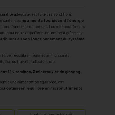
quantité adéquate, est l'une des conditions
ne santé. Les
nutriments fournissent l'énergie
our fonctionner correctement. Les micronutriments
tant pour notre organisme, notamment grâce aux
ntribuent au bon fonctionnement du système
turber l'équilibre : régimes amincissants,
tion du travail intellectuel, etc.
ent 12 vitamines, 3 minéraux et du ginseng.
nt d'une alimentation équilibrée, est
pour
optimiser l'équilibre en micronutriments
2, C et D qui contribuent notamment au
 système immunitaire.
s
Continuer mes achats