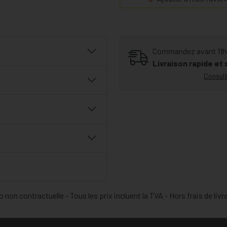
des minéraux tels que le zi
protéger les cellules contre
PiLeJe a choisi d'inclure le gin
maintenir la forme
. Cette pla
Commandez avant 11h30
ancêtres. Elle favorise notammen
Livraison rapide et
Consult
 non contractuelle - Tous les prix incluent la TVA - Hors frais de livr