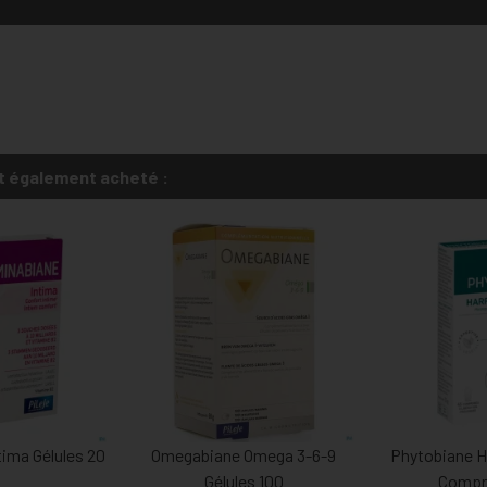
t également acheté :
ima Gélules 20
Omegabiane Omega 3-6-9
Phytobiane 
Gélules 100
Compr