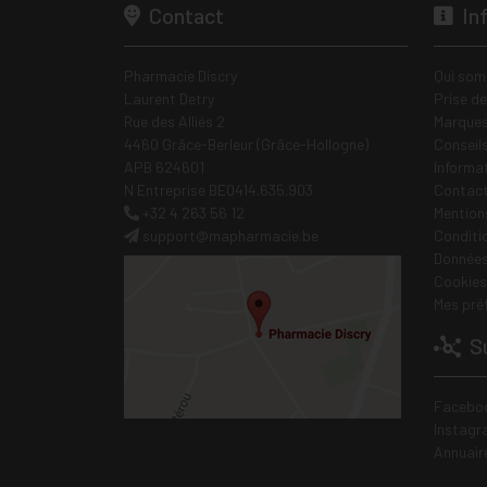
Contact
In
Pharmacie Discry
Qui som
Laurent Detry
Prise d
Rue des Alliés 2
Marques
4460 Grâce-Berleur (Grâce-Hollogne)
Conseil
APB 624601
Informa
N Entreprise BE0414.635.903
Contac
+32 4 263 56 12
Mentions
support
@
mapharmacie.be
Conditi
Données
Cookies
Mes pré
Su
Facebo
Instagr
Annuair