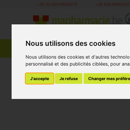
+ DE 30 000 PRODUITS
+ DE 600 MARQUES
Nous utilisons des cookies
Parapharmacie -
Promos
Médicaments
Cosmétiques
Nous utilisons des cookies et d'autres technolo
personnalisé et des publicités ciblées, pour ana
MaPharmacie.be
Nutrition - Vitamines
Vita
J'accepte
Je refuse
Changer mes préfér
Multibiane Vitalite