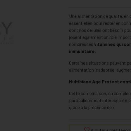
Une alimentation de qualité, en 
essentielles pour rester en bon
dont nos cellules ont besoin p
jouent également un rôle impor
nombreuses
vitamines qui co
immunitaire
.
Certaines situations peuvent per
alimentation inadaptée, augmenta
Multibiane Age Protect conti
Cette combinaison, en compléme
particulièrement intéressante 
grâce à la présence de :
les vitamines A, B6, B9, B1
fonctionnement normal du
Ajouter à mes favori