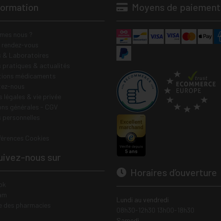
formation
Moyens de paiement
mes nous ?
e rendez-vous
 & Laboratoires
s pratiques & actualités
tions médicaments
tez-nous
 légales & vie privée
ons générales - CGV
 personnelles
férences Cookies
ivez-nous sur
Horaires d’ouverture
ok
am
Lundi au vendredi
e des pharmacies
08h30-12h30 13h00-18h30
Samedi