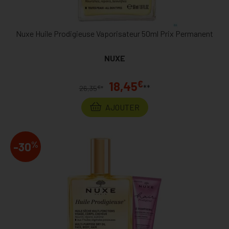
Nuxe Huile Prodigieuse Vaporisateur 50ml Prix Permanent
NUXE
€
18,45
**
€
26,35
*
AJOUTER
%
-30