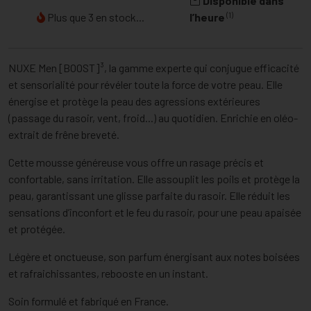
Disponible dans
(1)
Plus que 3 en stock...
l’heure
NUXE Men [BOOST]³, la gamme experte qui conjugue efficacité
et sensorialité pour révéler toute la force de votre peau. Elle
énergise et protège la peau des agressions extérieures
(passage du rasoir, vent, froid...) au quotidien. Enrichie en oléo-
extrait de frêne breveté.
Cette mousse généreuse vous offre un rasage précis et
confortable, sans irritation. Elle assouplit les poils et protège la
peau, garantissant une glisse parfaite du rasoir. Elle réduit les
sensations d’inconfort et le feu du rasoir, pour une peau apaisée
et protégée.
Légère et onctueuse, son parfum énergisant aux notes boisées
et rafraichissantes, rebooste en un instant.
Soin formulé et fabriqué en France.