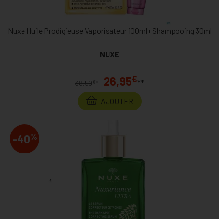
Nuxe Huile Prodigieuse Vaporisateur 100ml+ Shampooing 30ml
NUXE
€
26,95
**
€
38,50
*
AJOUTER
%
-40