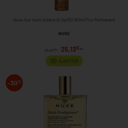
Nuxe Sun Huile Solaire Or Spf50 150ml Prix Permanent
NUXE
€
25,13
**
€
35,67
*
AJOUTER
%
-30