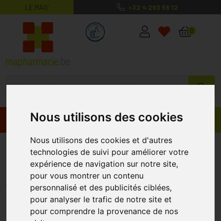
LE MAG’
+32 4 263 56 12
MaPharmacie.be ma santé, mes conse
0
Nous utilisons des cookies
Promos
Produits
Nous utilisons des cookies et d'autres
Nuxe Men Boost Mousse à Raser
technologies de suivi pour améliorer votre
150ml
expérience de navigation sur notre site,
pour vous montrer un contenu
NUXE
personnalisé et des publicités ciblées,
pour analyser le trafic de notre site et
pour comprendre la provenance de nos