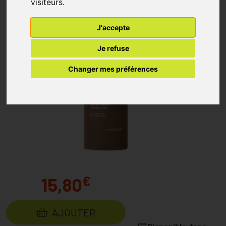
visiteurs.
J'accepte
Je refuse
Changer mes préférences
€
15,80
AJOUTER