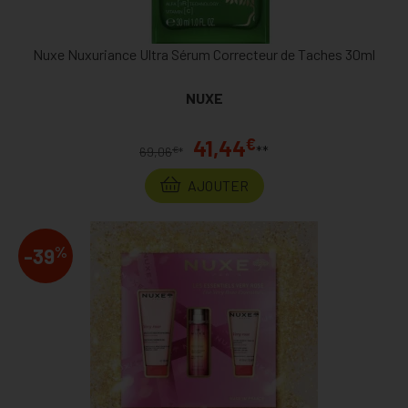
Nuxe Nuxuriance Ultra Sérum Correcteur de Taches 30ml
NUXE
€
41,44
**
€
69,06
*
AJOUTER
%
-39