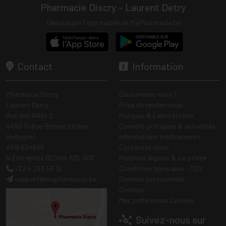
Pharmacie Discry - Laurent Detry
Télécharger l’app mobile de MaPharmacie.be
Contact
Information
Pharmacie Discry
Qui sommes nous ?
Laurent Detry
Prise de rendez-vous
Rue des Alliés 2
Marques & Laboratoires
4460 Grâce-Berleur (Grâce-
Conseils pratiques & actualités
Hollogne)
Informations médicaments
APB 624601
Contactez-nous
N Entreprise BE0414.635.903
Mentions légales & vie privée
+32 4 263 56 12
Conditions générales - CGV
support
@
mapharmacie.be
Données personnelles
Cookies
Mes préférences Cookies
Suivez-nous sur