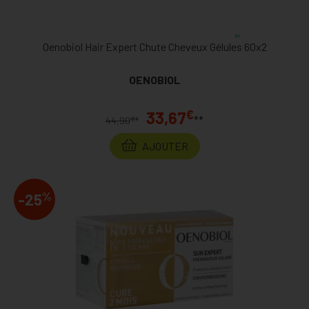
Oenobiol Hair Expert Chute Cheveux Gélules 60x2
OENOBIOL
€
33,67
**
€
44,90
*
AJOUTER
%
-25