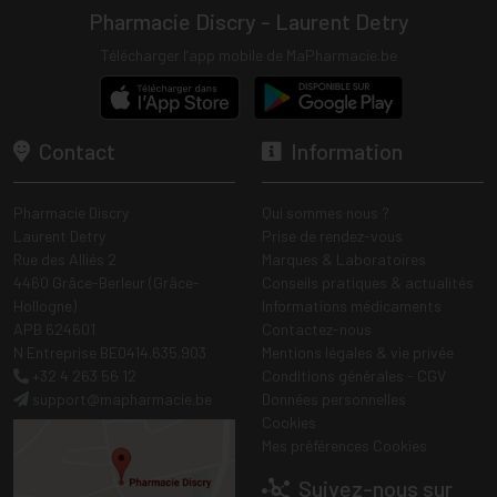
Pharmacie Discry - Laurent Detry
Télécharger l’app mobile de MaPharmacie.be
Contact
Information
Pharmacie Discry
Qui sommes nous ?
Laurent Detry
Prise de rendez-vous
Rue des Alliés 2
Marques & Laboratoires
4460 Grâce-Berleur (Grâce-
Conseils pratiques & actualités
Hollogne)
Informations médicaments
APB 624601
Contactez-nous
N Entreprise BE0414.635.903
Mentions légales & vie privée
+32 4 263 56 12
Conditions générales - CGV
support
@
mapharmacie.be
Données personnelles
Cookies
Mes préférences Cookies
Suivez-nous sur