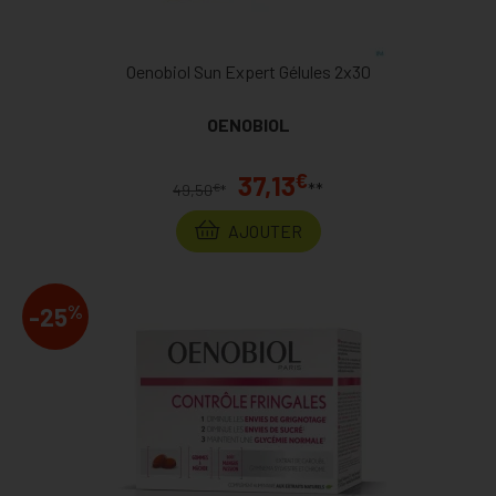
Oenobiol Sun Expert Gélules 2x30
OENOBIOL
€
37,13
**
€
49,50
*
AJOUTER
%
-25