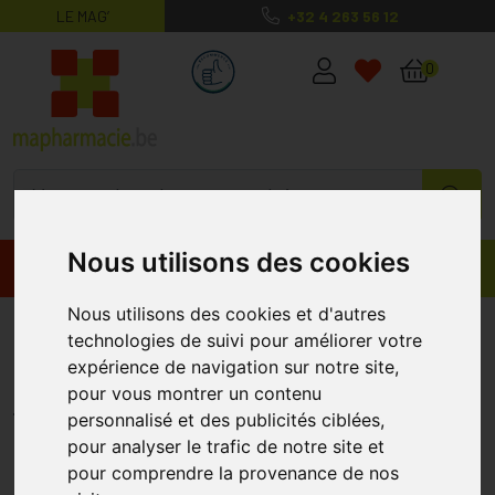
LE MAG’
+32 4 263 56 12
MaPharmacie.be ma santé, mes conse
0
Nous utilisons des cookies
Promos
Produits
Nous utilisons des cookies et d'autres
Oenobiol Perfect Bronze Gélules
technologies de suivi pour améliorer votre
3x30 Cure 3 Mois
expérience de navigation sur notre site,
pour vous montrer un contenu
OENOBIOL
personnalisé et des publicités ciblées,
pour analyser le trafic de notre site et
pour comprendre la provenance de nos
%
-25