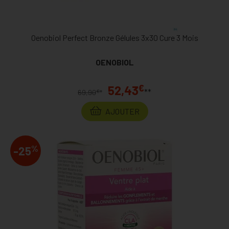
Oenobiol Perfect Bronze Gélules 3x30 Cure 3 Mois
OENOBIOL
€
52,43
**
€
69,90
*
AJOUTER
%
-25