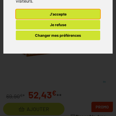
visiteurs.
J'accepte
Je refuse
Changer mes préférences
€
52,43
**
€
69,90
*
PROMO
AJOUTER