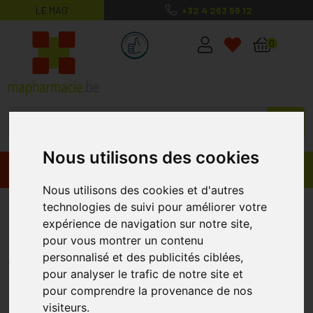
LE MAG’
+32 4 263 56 12
MaPharmacie.be ma santé, mes conse
0
Nous utilisons des cookies
Promos
Produits
Nous utilisons des cookies et d'autres
Olivier Feuille Coup Bt
technologies de suivi pour améliorer votre
expérience de navigation sur notre site,
Pharmaflore 100 G
pour vous montrer un contenu
FAGRON
personnalisé et des publicités ciblées,
pour analyser le trafic de notre site et
pour comprendre la provenance de nos
visiteurs.