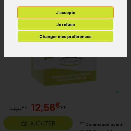
J'accepte
Je refuse
Changer mes préférences
€
12,56
**
€
13,11
*
AJOUTER
Commandé avant