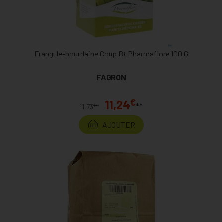
Frangule-bourdaine Coup Bt Pharmaflore 100 G
FAGRON
€
11,24
**
€
11,73
*
AJOUTER