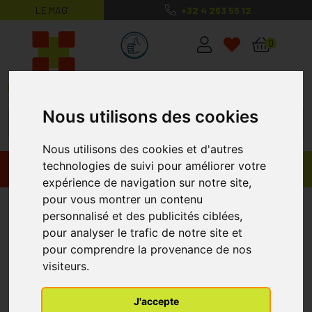
LE MAG’
+32 4 263 56 12
MaPharmacie.be ma santé, mes conse
0
Nous utilisons des cookies
Nous utilisons des cookies et d'autres
technologies de suivi pour améliorer votre
Promos
Produits
expérience de navigation sur notre site,
pour vous montrer un contenu
Pannocort Crème 30 G
PANNOC
personnalisé et des publicités ciblées,
pour analyser le trafic de notre site et
pour comprendre la provenance de nos
visiteurs.
J'accepte