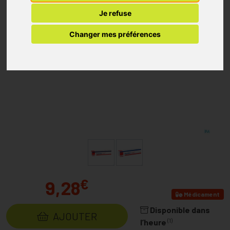
Je refuse
Changer mes préférences
€
9,28
Médicament
Disponible dans
AJOUTER
(1)
l’heure