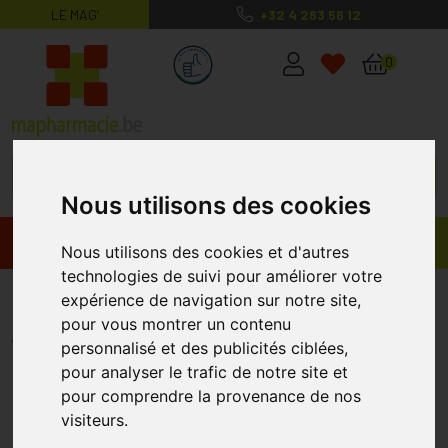
LE MAG’
+32 4 263 56 12
MaPharmacie.be ma santé, mes conse
0
Nous utilisons des cookies
Promos
Produits
Nous utilisons des cookies et d'autres
technologies de suivi pour améliorer votre
Perniso Pcso-524 Gélules 90
expérience de navigation sur notre site,
pour vous montrer un contenu
PERNISO
personnalisé et des publicités ciblées,
pour analyser le trafic de notre site et
pour comprendre la provenance de nos
visiteurs.