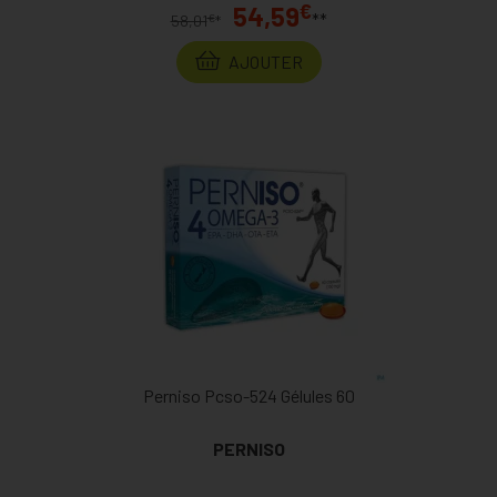
€
54,59
**
€
58,01
*
AJOUTER
Perniso Pcso-524 Gélules 60
PERNISO