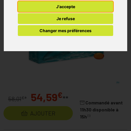
J'accepte
Je refuse
Changer mes préférences
€
54,59
**
€
58,01
*
Commandé avant
11h30 disponible à
AJOUTER
(1)
15h