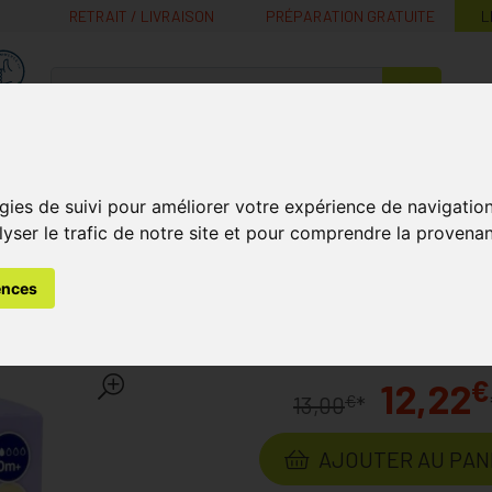
RETRAIT / LIVRAISON
PRÉPARATION GRATUITE
L
MaPharmacie.be ma santé, mes conseils, mes prix
Nutrition -
Soins Bébé et
Médecines
Minceur
B
Vitamines
Grossesse
naturelles
gies de suivi pour améliorer votre expérience de navigatio
lyser le trafic de notre site et pour comprendre la provenan
ébé
Biberons
Philips Avent Natural Airfree Biberon 125ml
ences
al Airfree Biberon 125ml
La
€
12,22
€
13,00
*
AJOUTER AU PAN