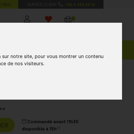
E MAG’
SERVICE CLIENT
+32 4 263 56 12
0
Mon
Mes
Mon
compte
favoris
panier
Ventes
andagisterie
Vétérinaire
Marques
Privées
n sur notre site, pour vous montrer un contenu
ce de nos visiteurs.
boratoire
AVENT
**
Commandé avant 11h30
IER
(1)
disponible à 15h