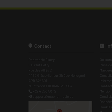
Contact
In
Pharmacie Discry
Qui som
Laurent Detry
Prise d
Rue des Alliés 2
Marques
4460 Grâce-Berleur (Grâce-Hollogne)
Conseil
APB 624601
Informa
N Entreprise BE0414.635.903
Contac
+32 4 263 56 12
Mentions
support
@
mapharmacie.be
Conditi
Données
Cookies