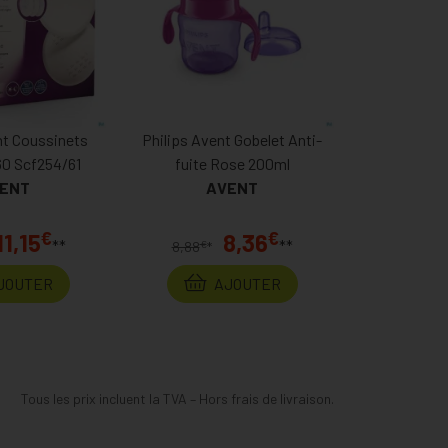
nt Coussinets
Philips Avent Gobelet Anti-
60 Scf254/61
fuite Rose 200ml
ENT
AVENT
€
€
11,15
8,36
**
**
€
8,88
*
JOUTER
AJOUTER
Tous les prix incluent la TVA – Hors frais de livraison.