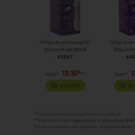
Philips Avent Natural 3.0
Philips Avent
Biberon Girafe 260ml
Biberon R
AVENT
AV
€
13,15
1
**
€
€
13,99
*
13,99
*
AJOUTER
AJ
* Prix normalement pratiqué dans notre officine.
** Réduction en ligne appliquée sur le prix pratiqué dan
(1) Les commandes sont préparées uniquement durant le