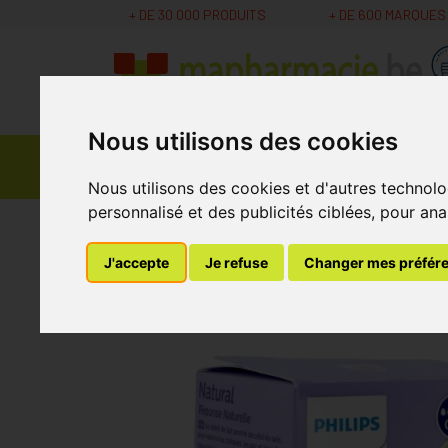
+ DE 30 000 PRODUITS
+ DE 600 MARQUES
Nous utilisons des cookies
Parapharmacie -
Promos
Médicaments
Cosmétiques
Nous utilisons des cookies et d'autres technolo
personnalisé et des publicités ciblées, pour ana
MaPharmacie.be
Soins Bébé et Grossesse
B
J'accepte
Je refuse
Changer mes préfér
Philips Avent Natur