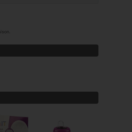
aison.