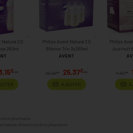
 Natural 3.0
Philips Avent Natural 3.0
Philips Ave
ose 260ml
Biberon Trio 3x260ml
Jour/nuit 
ENT
AVENT
AV
€
€
3,15
25,37
**
**
€
€
26,99
*
11,85
*
OUTER
AJOUTER
A
s notre pharmacie.
s heures d’ouverture de la pharmacie.