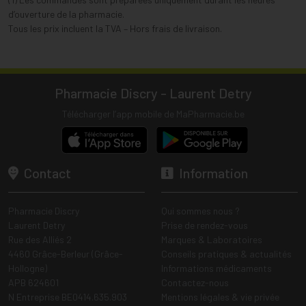
d’ouverture de la pharmacie.
Tous les prix incluent la TVA – Hors frais de livraison.
Pharmacie Discry - Laurent Detry
Télécharger l’app mobile de MaPharmacie.be
Contact
Information
Pharmacie Discry
Qui sommes nous ?
Laurent Detry
Prise de rendez-vous
Rue des Alliés 2
Marques & Laboratoires
4460 Grâce-Berleur (Grâce-
Conseils pratiques & actualités
Hollogne)
Informations médicaments
APB 624601
Contactez-nous
N Entreprise BE0414.635.903
Mentions légales & vie privée