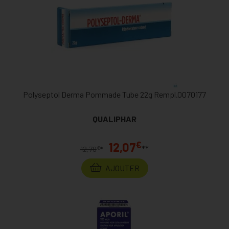
Polyseptol Derma Pommade Tube 22g Rempl.0070177
QUALIPHAR
€
12,07
**
€
12,79
*
AJOUTER