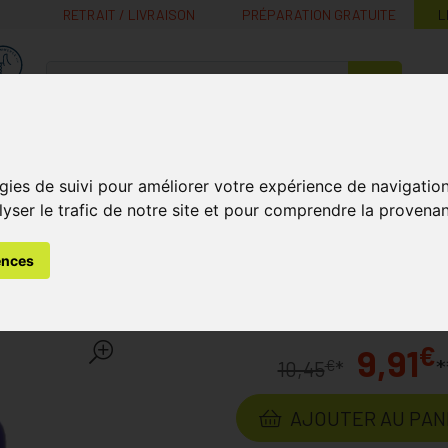
RETRAIT / LIVRAISON
PRÉPARATION GRATUITE
L
MaPharmacie.be ma santé, mes conseils, mes prix
Nutrition -
Soins Bébé et
Médecines
Minceur
B
Vitamines
Grossesse
naturelles
gies de suivi pour améliorer votre expérience de navigatio
lyser le trafic de notre site et pour comprendre la provenan
ion à Domicile
Accessoires
Broyeur de Comprimés Compri
ences
més Comprimat 1 Pièce
Labo
€
9,91
*
€
10,45
*
AJOUTER AU PAN