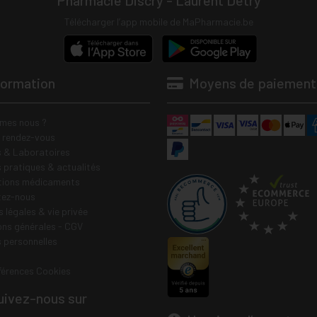
Pharmacie Discry - Laurent Detry
Télécharger l’app mobile de MaPharmacie.be
formation
Moyens de paiement
mes nous ?
e rendez-vous
 & Laboratoires
s pratiques & actualités
tions médicaments
tez-nous
 légales & vie privée
ons générales - CGV
 personnelles
férences Cookies
ivez-nous sur