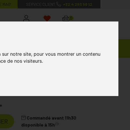
E MAG’
SERVICE CLIENT
+32 4 263 56 12
0
Mon
Mes
Mon
compte
favoris
panier
Ventes
andagisterie
Vétérinaire
Marques
Privées
n sur notre site, pour vous montrer un contenu
ce de nos visiteurs.
mat 1 Pièce
ratoire
KELA
*
Commandé avant 11h30
IER
(1)
disponible à 15h