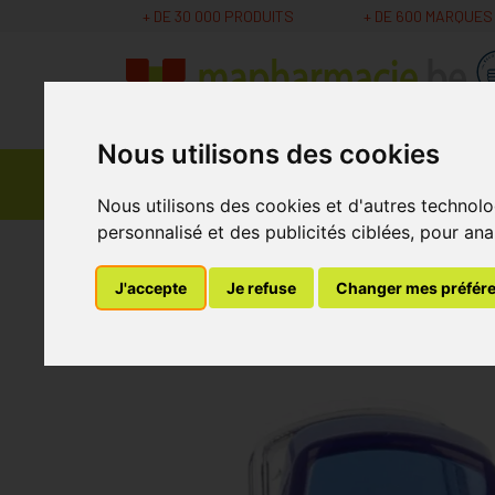
+ DE 30 000 PRODUITS
+ DE 600 MARQUES
Nous utilisons des cookies
Parapharmacie -
Promos
Médicaments
Cosmétiques
Nous utilisons des cookies et d'autres technolo
personnalisé et des publicités ciblées, pour ana
MaPharmacie.be
Bandagisterie
Hospitalisat
J'accepte
Je refuse
Changer mes préfér
Broyeur de Compri