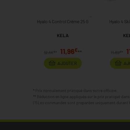
Hyalo 4 Control Crème 25 G
Hyalo 4 Ski
KELA
KE
€
11,96
1
**
€
€
12,66
*
11,89
*
AJOUTER
AJ
* Prix normalement pratiqué dans notre officine.
** Réduction en ligne appliquée sur le prix pratiqué dan
(1) Les commandes sont préparées uniquement durant le