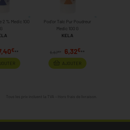
e 2 % Medic 100
Pod'or Talc Pur Poudreur
G
Medic 100 G
ELA
KELA
€
€
7,40
6,32
**
**
€
6,67
*
JOUTER
AJOUTER
Tous les prix incluent la TVA – Hors frais de livraison.