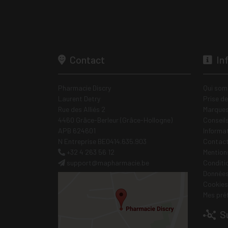
Contact
In
Pharmacie Discry
Qui som
Laurent Detry
Prise d
Rue des Alliés 2
Marques
4460 Grâce-Berleur (Grâce-Hollogne)
Conseil
APB 624601
Informa
N Entreprise BE0414.635.903
Contac
+32 4 263 56 12
Mentions
support
@
mapharmacie.be
Conditi
Données
Cookies
Mes pré
Su