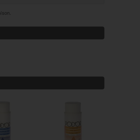
aison.