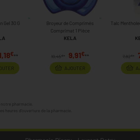
n Gel 30 G
Broyeur de Comprimés
Talc Menthole
Comprimat 1 Pièce
LA
KELA
K
€
€
1,18
9,91
**
**
€
€
10,45
*
7,82
*
OUTER
AJOUTER
A
s notre pharmacie.
s heures d’ouverture de la pharmacie.