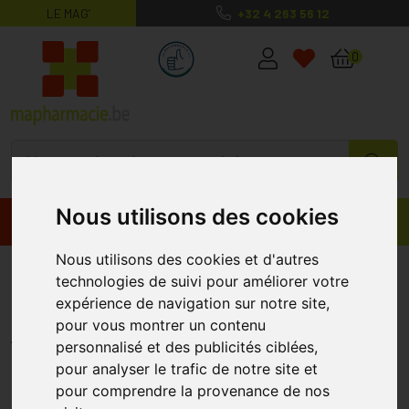
LE MAG’
+32 4 263 56 12
MaPharmacie.be ma santé, mes conse
0
Nous utilisons des cookies
Promos
Produits
Nous utilisons des cookies et d'autres
Pranabb Baume Pectoral Tube
technologies de suivi pour améliorer votre
40ml Pranarom
expérience de navigation sur notre site,
pour vous montrer un contenu
PRANAROM
personnalisé et des publicités ciblées,
pour analyser le trafic de notre site et
pour comprendre la provenance de nos