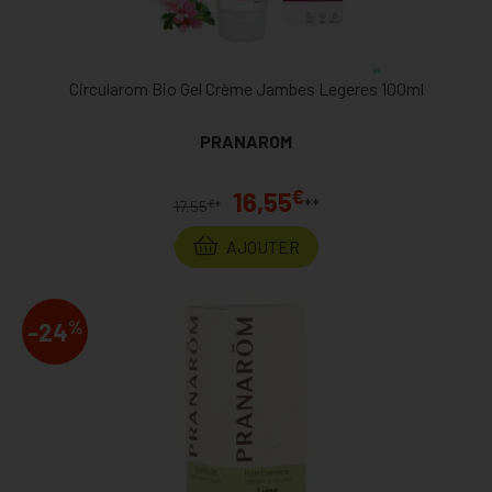
Circularom Bio Gel Crème Jambes Legeres 100ml
PRANAROM
€
16,55
**
€
17,55
*
AJOUTER
%
-24