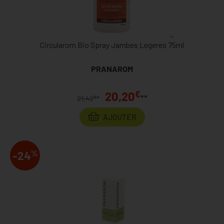
Circularom Bio Spray Jambes Legeres 75ml
PRANAROM
€
20,20
**
€
21,42
*
AJOUTER
%
-24