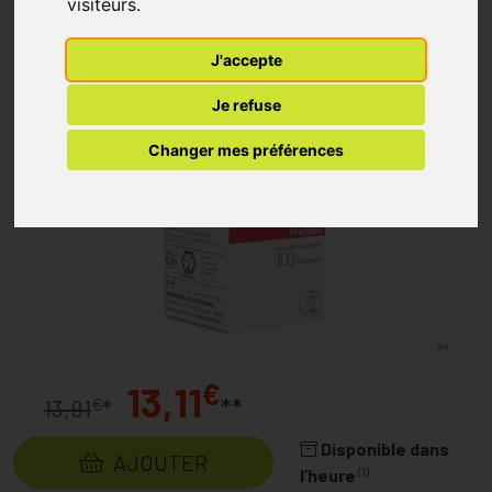
visiteurs.
J'accepte
Je refuse
Changer mes préférences
€
13,11
**
€
13,91
*
Disponible dans
AJOUTER
(1)
l’heure