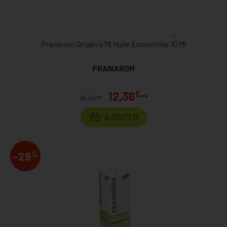
Pranarom Origan 478 Huile Essentielle 10 Ml
PRANAROM
€
12,36
**
€
16,20
*
AJOUTER
%
-29