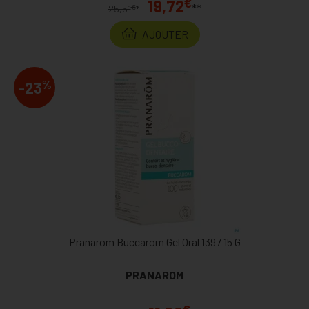
€
19,72
**
€
25,51
*
AJOUTER
%
-23
Pranarom Buccarom Gel Oral 1397 15 G
PRANAROM