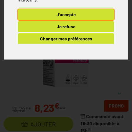
J'accepte
Je refuse
Changer mes préférences
€
8,23
PROMO
**
€
13,72
*
Commandé avant
AJOUTER
11h30 disponible à
(1)
15h