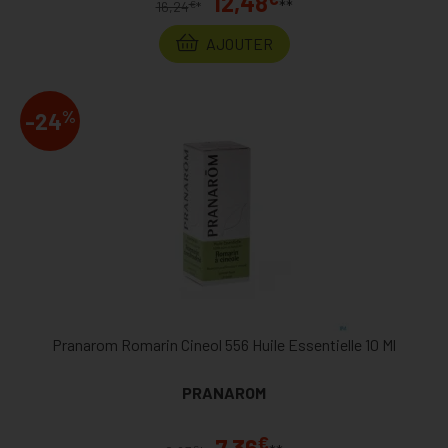
12,48
**
€
16,24
*
AJOUTER
%
-24
Pranarom Romarin Cineol 556 Huile Essentielle 10 Ml
PRANAROM
€
7,36