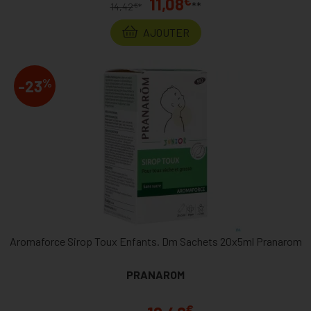
€
11,08
**
€
14,42
*
AJOUTER
%
-23
Aromaforce Sirop Toux Enfants. Dm Sachets 20x5ml Pranarom
PRANAROM
€