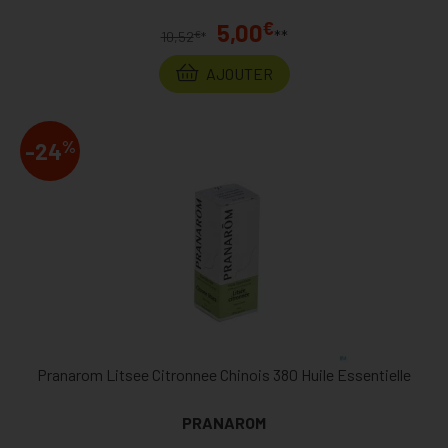
€
5,00
**
€
10,52
*
AJOUTER
%
-24
Pranarom Litsee Citronnee Chinois 380 Huile Essentielle
PRANAROM