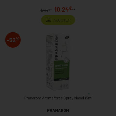
€
10,24
**
€
13,37
*
AJOUTER
%
-52
Pranarom Aromaforce Spray Nasal 15ml
PRANAROM