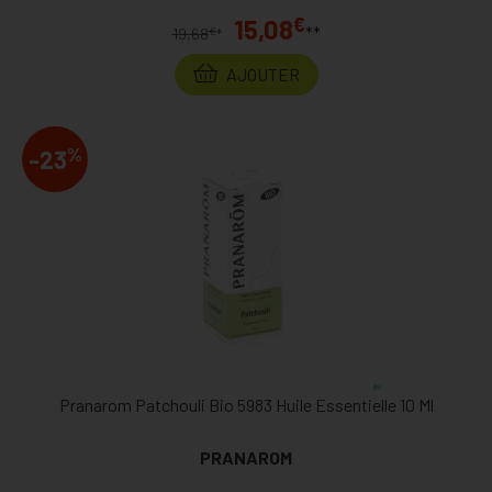
€
15,08
**
€
19,68
*
AJOUTER
%
-23
Pranarom Patchouli Bio 5983 Huile Essentielle 10 Ml
PRANAROM