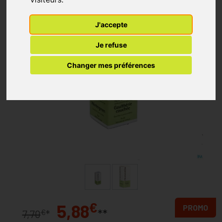
J'accepte
Je refuse
Changer mes préférences
€
5,88
PROMO
**
€
7,70
*