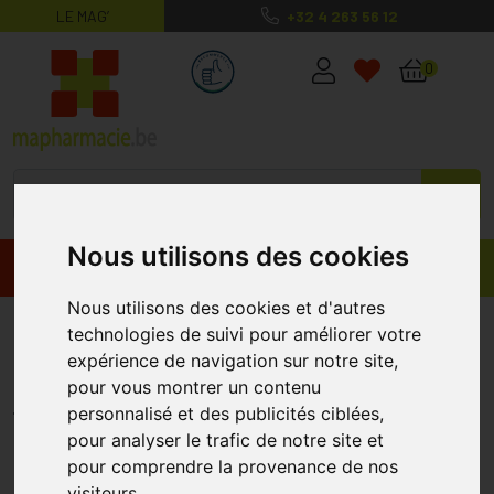
LE MAG’
+32 4 263 56 12
MaPharmacie.be ma santé, mes conse
0
Nous utilisons des cookies
Promos
Produits
Nous utilisons des cookies et d'autres
Pranarom Gaultherie Couchee
technologies de suivi pour améliorer votre
expérience de navigation sur notre site,
281 Huile Essentielle 10 Ml
pour vous montrer un contenu
PRANAROM
personnalisé et des publicités ciblées,
pour analyser le trafic de notre site et
pour comprendre la provenance de nos
%
-24
visiteurs.