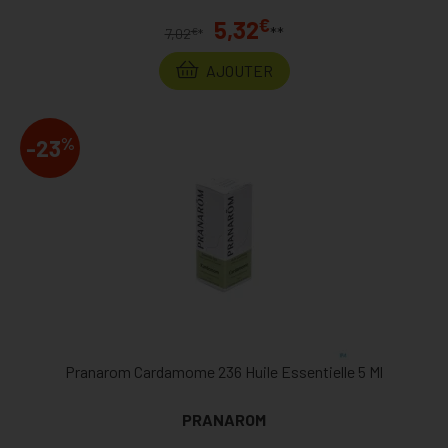
€
5,32
**
€
7,02
*
AJOUTER
%
-23
Pranarom Cardamome 236 Huile Essentielle 5 Ml
PRANAROM