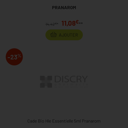
PRANAROM
€
11,08
**
€
14,42
*
AJOUTER
%
-23
Cade Bio Hle Essentielle 5ml Pranarom