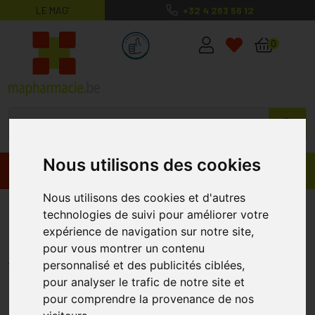
LE MAG’
+32 4 263 56 12
MaPharmacie.be ma santé, mes conse
0
Nous utilisons des cookies
Promos
Produits
Nous utilisons des cookies et d'autres
Pranarom Immortelle 2431 Huile
technologies de suivi pour améliorer votre
Essentielle 5 Ml
expérience de navigation sur notre site,
pour vous montrer un contenu
PRANAROM
personnalisé et des publicités ciblées,
pour analyser le trafic de notre site et
pour comprendre la provenance de nos
%
-26