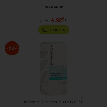
PRANAROM
€
4,92
**
€
6,38
*
AJOUTER
%
-23
Pranarom Buccarom Gel Oral 1397 15 G