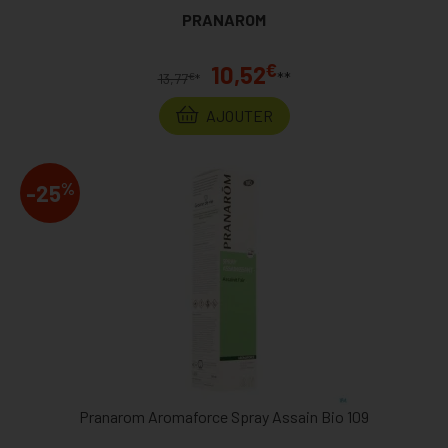
PRANAROM
€
10,52
**
€
13,77
*
AJOUTER
%
-25
Pranarom Aromaforce Spray Assain Bio 109