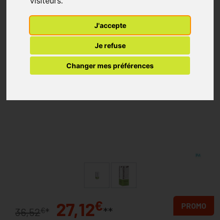
visiteurs.
J'accepte
Je refuse
Changer mes préférences
€
27,12
PROMO
**
€
36,52
*