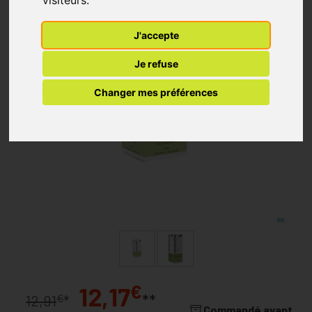
J'accepte
Je refuse
Changer mes préférences
€
12,17
**
€
12,91
*
Commandé avant