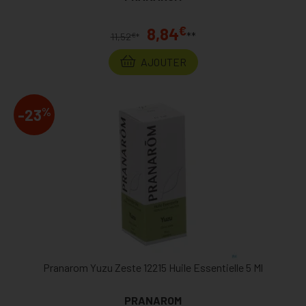
€
8,84
**
€
11,52
*
AJOUTER
%
-23
Pranarom Yuzu Zeste 12215 Huile Essentielle 5 Ml
PRANAROM