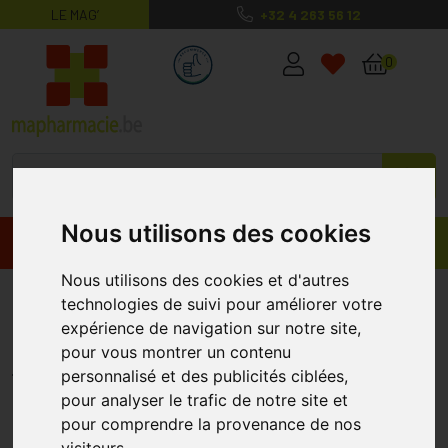
LE MAG’
+32 4 263 56 12
MaPharmacie.be ma santé, mes conse
0
Nous utilisons des cookies
Promos
Produits
Nous utilisons des cookies et d'autres
Pranarom Mandarine Zeste 6808
technologies de suivi pour améliorer votre
expérience de navigation sur notre site,
Huile Essentielle 10 Ml
pour vous montrer un contenu
PRANAROM
personnalisé et des publicités ciblées,
pour analyser le trafic de notre site et
pour comprendre la provenance de nos
visiteurs.