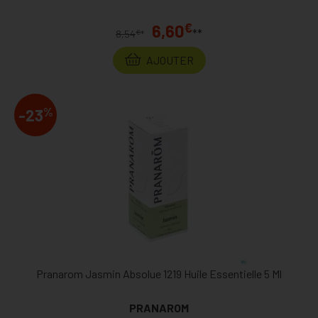
€
6,60
**
€
8,54
*
AJOUTER
%
-23
Pranarom Jasmin Absolue 1219 Huile Essentielle 5 Ml
PRANAROM