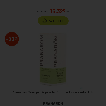
€
16,32
**
€
21,27
*
AJOUTER
%
-23
Pranarom Oranger Bigarade 141 Huile Essentielle 10 Ml
PRANAROM