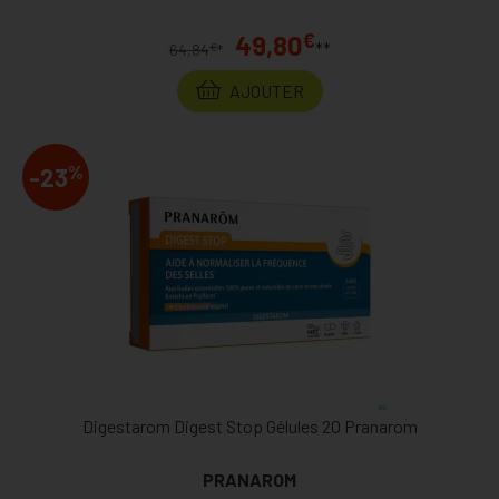
€
49,80
**
€
64,84
*
AJOUTER
%
-23
Digestarom Digest Stop Gélules 20 Pranarom
PRANAROM