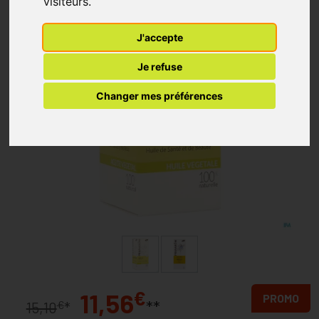
visiteurs.
J'accepte
Je refuse
Changer mes préférences
€
11,56
PROMO
**
€
15,10
*