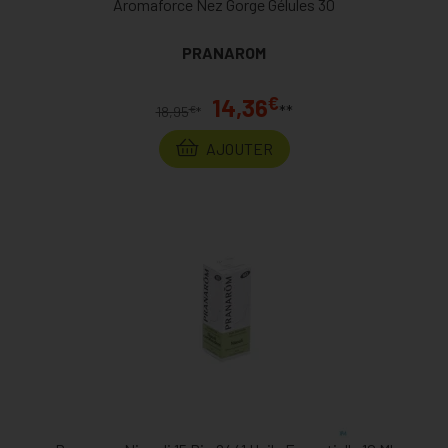
Aromaforce Nez Gorge Gélules 30
PRANAROM
€
14,36
**
€
18,95
*
AJOUTER