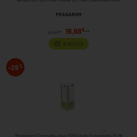
PRANAROM
€
16,88
**
€
22,01
*
AJOUTER
%
-26
Pranarom Citronella Java 7262 Huile Essentielle 10 Ml