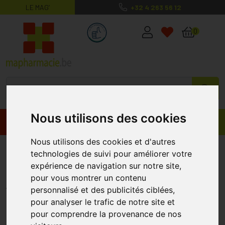
LE MAG’
+32 4 263 56 12
MaPharmacie.be ma santé, mes conse
0
Nous utilisons des cookies
Promos
Produits
Nous utilisons des cookies et d'autres
Pranarom Nigelle Huile Veg 6848
technologies de suivi pour améliorer votre
50 Ml
expérience de navigation sur notre site,
pour vous montrer un contenu
PRANAROM
personnalisé et des publicités ciblées,
pour analyser le trafic de notre site et
pour comprendre la provenance de nos
%
-23