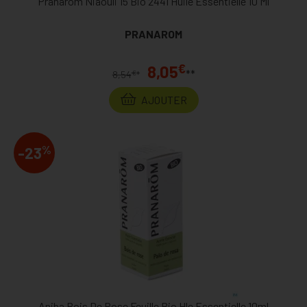
Pranarom Niaouli 15 Bio 2441 Huile Essentielle 10 Ml
PRANAROM
€
8,05
**
€
8,54
*
AJOUTER
%
-23
Aniba Bois De Rose Feuille Bio Hle Essentielle 10ml