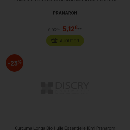
PRANAROM
€
5,12
**
€
6,93
*
AJOUTER
%
-23
Curcuma Longa Bio Huile Essentielle 10ml Pranarom