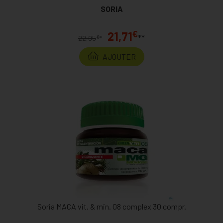
SORIA
€
21,71
**
€
22,95
*
AJOUTER
Soria MACA vit. & min. 08 complex 30 compr.