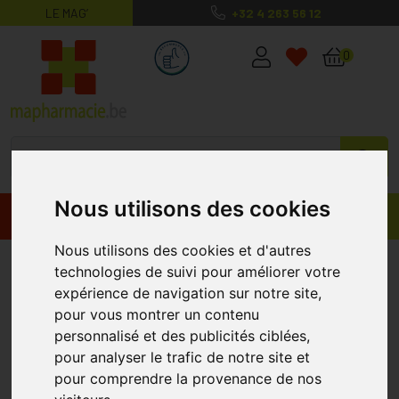
LE MAG’
+32 4 263 56 12
MaPharmacie.be ma santé, mes conse
0
Nous utilisons des cookies
Promos
Produits
Nous utilisons des cookies et d'autres
Querciton Comprimés 60
SORIA
technologies de suivi pour améliorer votre
expérience de navigation sur notre site,
pour vous montrer un contenu
personnalisé et des publicités ciblées,
pour analyser le trafic de notre site et
pour comprendre la provenance de nos