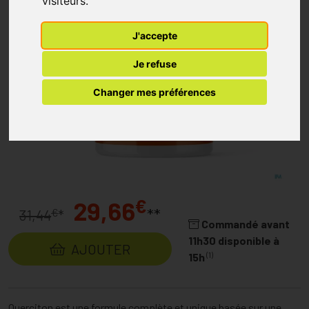
visiteurs.
J'accepte
Je refuse
Changer mes préférences
€
29,66
**
€
31,44
*
Commandé avant
11h30 disponible à
AJOUTER
(1)
15h
Querciton est une formule complète et unique basée sur une