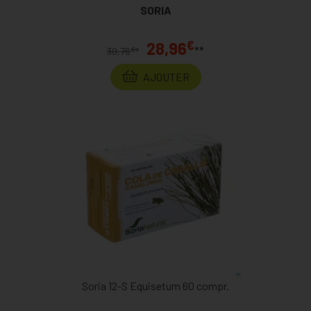
SORIA
€
28,96
**
€
30,76
*
AJOUTER
Soria 12-S Equisetum 60 compr.