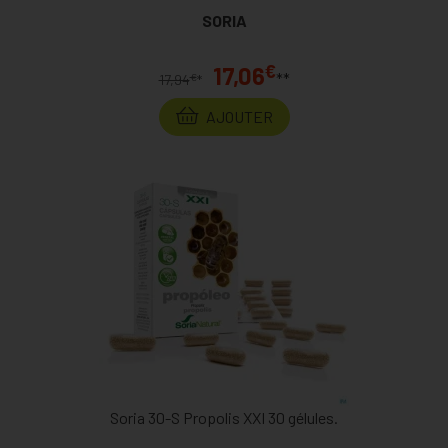
SORIA
€
17,06
**
€
17,94
*
AJOUTER
Soria 30-S Propolis XXI 30 gélules.