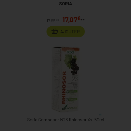
SORIA
€
17,07
**
€
17,95
*
AJOUTER
Soria Composor N23 Rhinosor Xxi 50ml