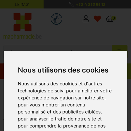
LE MAG’
+32 4 263 56 12
MaPharmacie.be ma santé, mes conse
0
Nous utilisons des cookies
Promos
Produits
Nous utilisons des cookies et d'autres
Roc Solution Protect
technologies de suivi pour améliorer votre
Refresh.skin Milk A/sun Flacon
expérience de navigation sur notre site,
pour vous montrer un contenu
200ml
personnalisé et des publicités ciblées,
ROC
pour analyser le trafic de notre site et
pour comprendre la provenance de nos