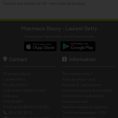
Tous les prix incluent la TVA – Hors frais de livraison.
Pharmacie Discry - Laurent Detry
Télécharger l’app mobile de MaPharmacie.be
Contact
Information
Pharmacie Discry
Qui sommes nous ?
Laurent Detry
Prise de rendez-vous
Rue des Alliés 2
Marques & Laboratoires
4460 Grâce-Berleur (Grâce-
Conseils pratiques & actualités
Hollogne)
Informations médicaments
APB 624601
Contactez-nous
N Entreprise BE0414.635.903
Mentions légales & vie privée
+32 4 263 56 12
Conditions générales - CGV
support
@
mapharmacie.be
Données personnelles