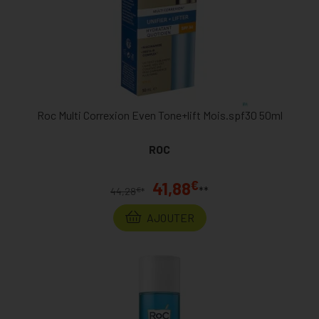
Roc Multi Correxion Even Tone+lift Mois.spf30 50ml
ROC
€
41,88
**
€
44,28
*
AJOUTER