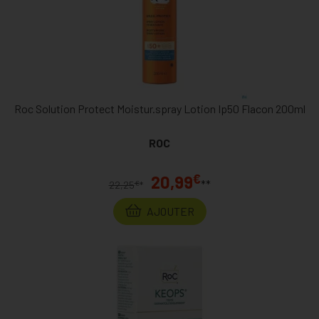
Roc Solution Protect Moistur.spray Lotion Ip50 Flacon 200ml
ROC
€
20,99
**
€
22,25
*
AJOUTER