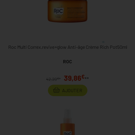
Roc Multi Correx.revive+glow Anti-âge Crème Rich Pot50ml
ROC
€
39,86
**
€
42,20
*
AJOUTER