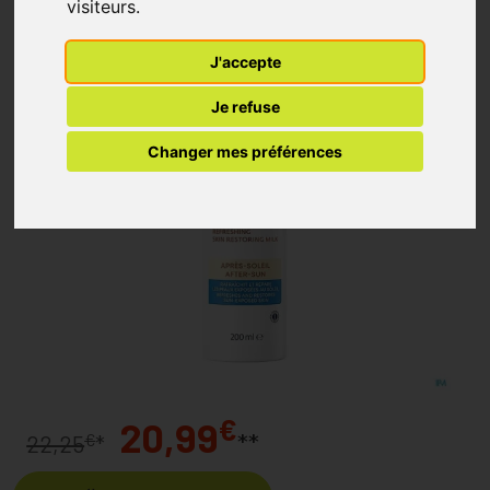
visiteurs.
J'accepte
Je refuse
Changer mes préférences
€
20,99
**
€
22,25
*