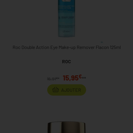
Roc Double Action Eye Make-up Remover Flacon 125ml
ROC
€
15,95
**
€
16,91
*
AJOUTER