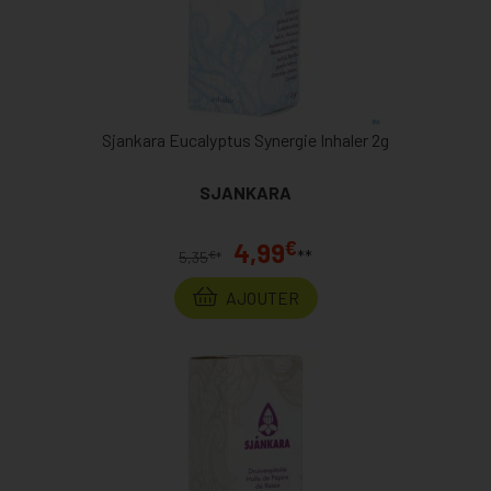
Sjankara Eucalyptus Synergie Inhaler 2g
SJANKARA
€
4,99
**
€
5,35
*
AJOUTER