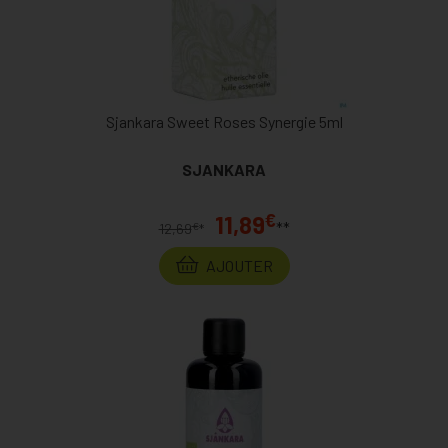
Sjankara Sweet Roses Synergie 5ml
SJANKARA
€
11,89
**
€
12,69
*
AJOUTER