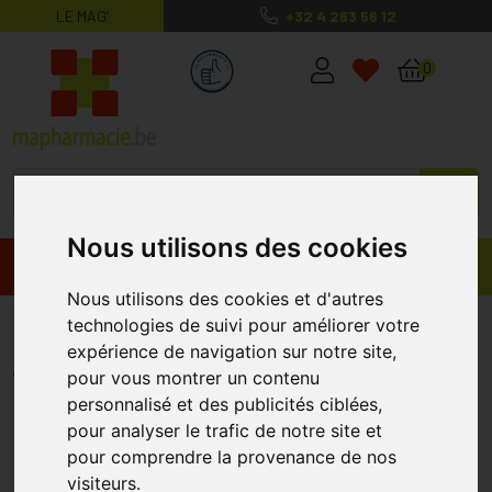
LE MAG’
+32 4 263 56 12
MaPharmacie.be ma santé, mes conse
0
Nous utilisons des cookies
Promos
Produits
Nous utilisons des cookies et d'autres
Sjankara Joy Synergie 11ml
technologies de suivi pour améliorer votre
expérience de navigation sur notre site,
SJANKARA
pour vous montrer un contenu
personnalisé et des publicités ciblées,
pour analyser le trafic de notre site et
pour comprendre la provenance de nos
visiteurs.