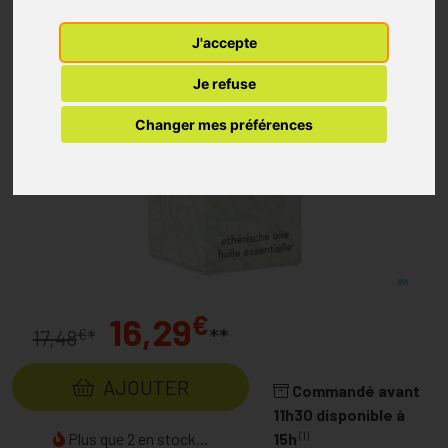
J'accepte
Je refuse
Changer mes préférences
€
16,29
**
€
17,48
*
AJOUTER
Commandé avant
11h30 disponible à
(1)
Plus que 2 en stock...
15h