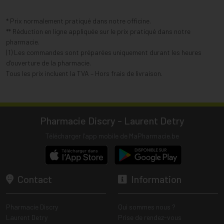
* Prix normalement pratiqué dans notre officine.
** Réduction en ligne appliquée sur le prix pratiqué dans notre
pharmacie.
(1) Les commandes sont préparées uniquement durant les heures
d’ouverture de la pharmacie.
Tous les prix incluent la TVA – Hors frais de livraison.
Pharmacie Discry - Laurent Detry
Télécharger l’app mobile de MaPharmacie.be
Contact
Information
Pharmacie Discry
Qui sommes nous ?
Laurent Detry
Prise de rendez-vous