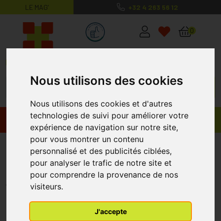
LE MAG’
+32 4 263 56 12
MaPharmacie.be ma santé, mes conse
0
Nous utilisons des cookies
Nous utilisons des cookies et d'autres
technologies de suivi pour améliorer votre
Promos
Produits
expérience de navigation sur notre site,
pour vous montrer un contenu
Toularynx Dextromethorphan
personnalisé et des publicités ciblées,
Eucalyptus Sirop 180ml
pour analyser le trafic de notre site et
pour comprendre la provenance de nos
QUALIPHAR
visiteurs.
J'accepte