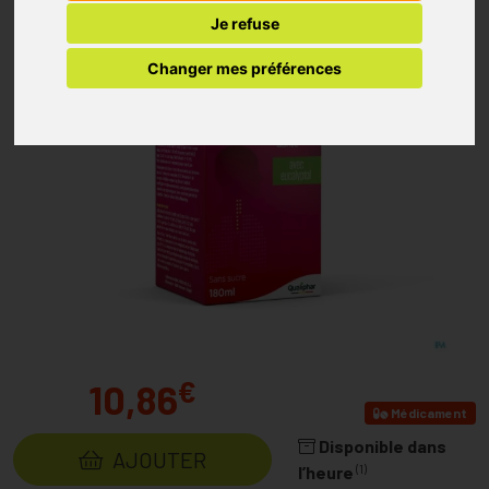
Je refuse
Changer mes préférences
€
10,86
Médicament
Disponible dans
AJOUTER
(1)
l’heure