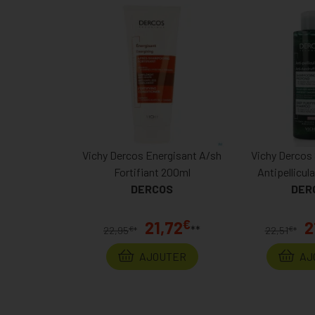
Vichy Dercos Energisant A/sh
Vichy Dercos
Fortifiant 200ml
Antipellicul
DERCOS
DER
€
21,72
2
**
€
€
22,95
*
22,51
*
AJOUTER
AJ