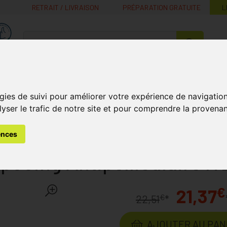
RETRAIT / LIVRAISON
PRÉPARATION GRATUITE
L
MaPharmacie.be ma santé, mes conseils, mes prix
Nutrition -
Soins Bébé et
Médecines
Minceur
B
Vitamines
Grossesse
naturelles
gies de suivi pour améliorer votre expérience de navigatio
lyser le trafic de notre site et pour comprendre la provenan
s
Soin du Cuir Chevelu et des Cheveux
Soins Anti Pelliculaires
 K 250ml
ences
ooing Antipelliculaire K
€
21,37
€
22,51
*
AJOUTER AU PAN