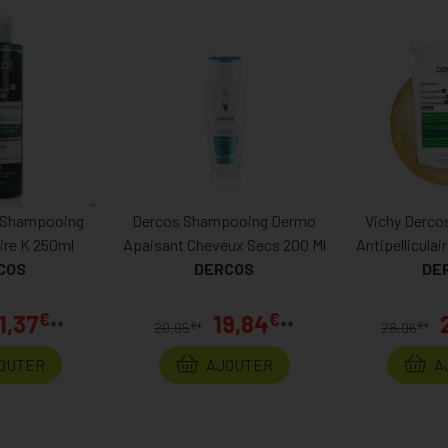
 Shampooing
Dercos Shampooing Dermo
Vichy Derc
aire K 250ml
Apaisant Cheveux Secs 200 Ml
Antipellicula
COS
DERCOS
Gras Rec
DE
€
€
1,37
19,84
**
**
€
€
20,95
*
28,96
*
OUTER
AJOUTER
A