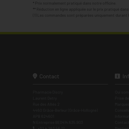
* Prix normalement pratiqué dans notre officine.
** Réduction en ligne appliquée sur le prix pratiqué dan
(1) Les commandes sont préparées uniquement durant le
Contact
In
Pharmacie Discry
Qui som
Laurent Detry
Prise d
Rue des Alliés 2
Marques
4460 Grâce-Berleur (Grâce-Hollogne)
Conseil
APB 624601
Informa
N Entreprise BE0414.635.903
Contac
+32 4 263 56 12
Mentions