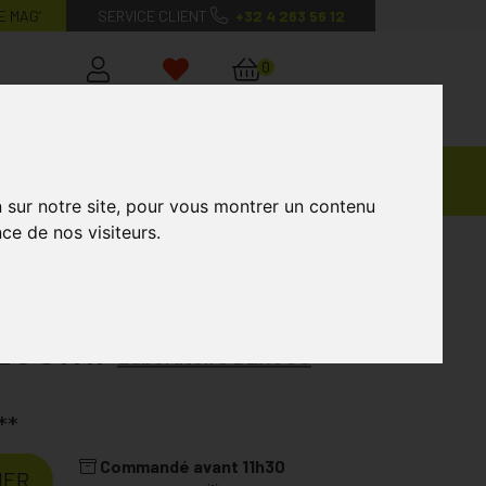
E MAG’
SERVICE CLIENT
+32 4 263 56 12
0
Mon
Mes
Mon
compte
favoris
panier
Ventes
andagisterie
Vétérinaire
Marques
Privées
n sur notre site, pour vous montrer un contenu
ce de nos visiteurs.
 250ml
Laboratoire
DERCOS
**
Commandé avant 11h30
IER