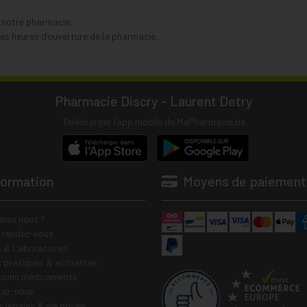
s notre pharmacie.
s heures d’ouverture de la pharmacie.
Pharmacie Discry - Laurent Detry
Télécharger l’app mobile de MaPharmacie.be
formation
Moyens de paiement
mes nous ?
e rendez-vous
 & Laboratoires
s pratiques & actualités
tions médicaments
tez-nous
 légales & vie privée