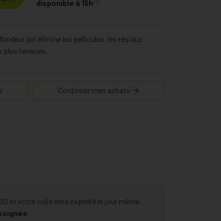
(1)
disponible à 15h
ndeur qui élimine les pellicules, les résidus
s plus tenaces.
s
Continuer mes achats
 et votre colis sera expédié le jour même.
 soignée.