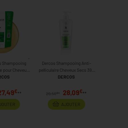
os Shampooing
Dercos Shampooing Anti-
ire pour Cheveux
pelliculaire Cheveux Secs 390
harge 500ml
RCOS
DERCOS
Ml
€
€
27,49
28,09
**
**
€
29,50
*
JOUTER
AJOUTER