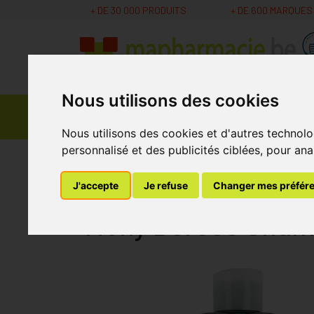
+ DE 30 000 PRODUITS
+ DE 600 MARQUES
Nous utilisons des cookies
Parapharmacie -
Promos
Médicaments
Cosmétiques
Nous utilisons des cookies et d'autres technolo
personnalisé et des publicités ciblées, pour ana
MaPharmacie.be
Parapharmacie - Cosmétique
Vichy Dercos Shampooing Antipelliculaire
J'accepte
Je refuse
Changer mes préfér
Vichy Dercos Shamp