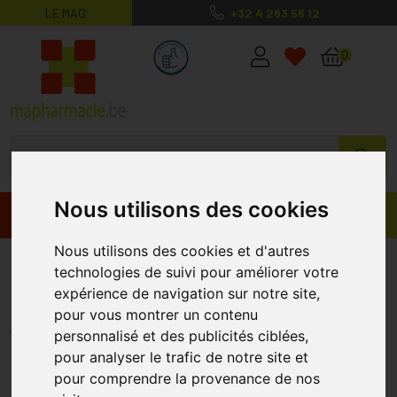
LE MAG’
+32 4 263 56 12
MaPharmacie.be ma santé, mes conse
0
Nous utilisons des cookies
Promos
Produits
Nous utilisons des cookies et d'autres
Vichy Idéal Soleil Anti-Âge Ip50
technologies de suivi pour améliorer votre
50ml
expérience de navigation sur notre site,
pour vous montrer un contenu
VICHY
personnalisé et des publicités ciblées,
pour analyser le trafic de notre site et
OFFRE
pour comprendre la provenance de nos
*
+1