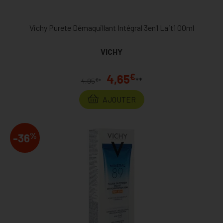
Vichy Purete Démaquillant Intégral 3en1 Lait1 00ml
VICHY
€
4,65
**
€
4,95
*
AJOUTER
%
-36