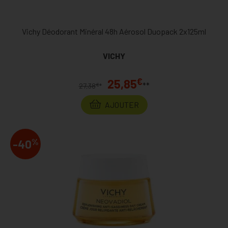
Vichy Déodorant Minéral 48h Aérosol Duopack 2x125ml
VICHY
€
25,85
**
€
27,38
*
AJOUTER
%
-40