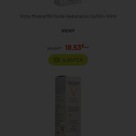
Vichy Minéral 89 Fluide Hydratation Spf50+ 50ml
VICHY
€
18,53
**
€
28,95
*
AJOUTER