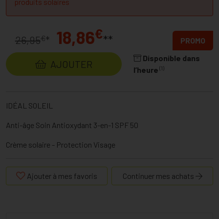
produits solaires
€
18,86
**
€
26,95
*
PROMO
Disponible dans
AJOUTER
(1)
l’heure
IDÉAL SOLEIL
Anti-âge Soin Antioxydant 3-en-1 SPF 50
Crème solaire - Protection Visage
Ajouter à mes favoris
Continuer mes achats