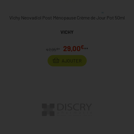
Vichy Neovadiol Post Ménopause Crème de Jour Pot 50ml
VICHY
€
29,00
**
€
47,95
*
AJOUTER