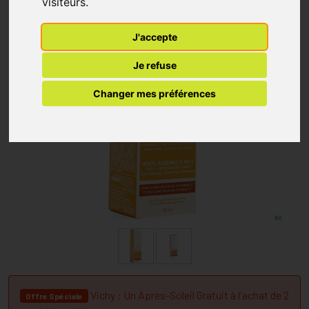
visiteurs.
J'accepte
Je refuse
Changer mes préférences
Vichy : Un Après-Soleil Gratuit à l'achat de 2
Offre Spéciale