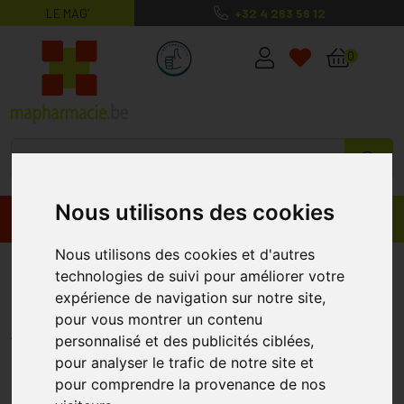
LE MAG’
+32 4 263 56 12
MaPharmacie.be ma santé, mes conse
0
Nous utilisons des cookies
Promos
Produits
Nous utilisons des cookies et d'autres
Vitamine C 1000 Bioflavonoid
technologies de suivi pour améliorer votre
Tabl240 Pharmanutrics
expérience de navigation sur notre site,
pour vous montrer un contenu
PHARMANUTRICS
personnalisé et des publicités ciblées,
pour analyser le trafic de notre site et
pour comprendre la provenance de nos