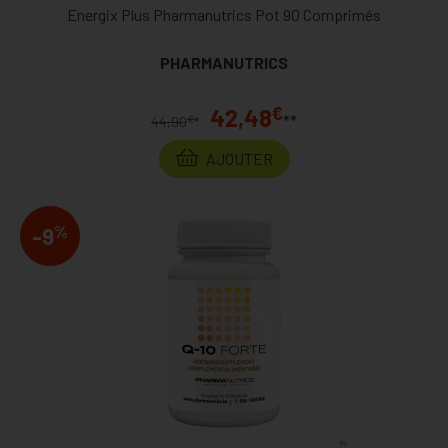
Energix Plus Pharmanutrics Pot 90 Comprimés
PHARMANUTRICS
€
42,48
**
€
44,90
*
AJOUTER
%
-9