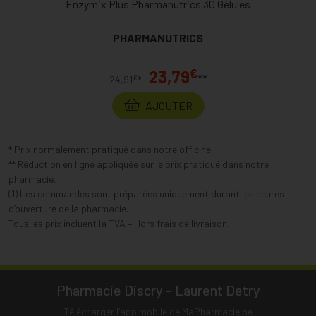
Enzymix Plus Pharmanutrics 30 Gélules
PHARMANUTRICS
€
23,79
**
€
24,91
*
AJOUTER
* Prix normalement pratiqué dans notre officine.
** Réduction en ligne appliquée sur le prix pratiqué dans notre
pharmacie.
(1) Les commandes sont préparées uniquement durant les heures
d’ouverture de la pharmacie.
Tous les prix incluent la TVA – Hors frais de livraison.
Pharmacie Discry - Laurent Detry
Télécharger l’app mobile de MaPharmacie.be