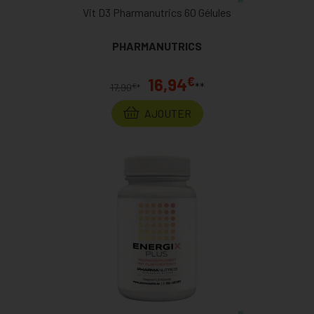
Vit D3 Pharmanutrics 60 Gélules
PHARMANUTRICS
€
16,94
**
€
17,90
*
AJOUTER