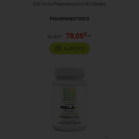
Q10 Forte Pharmanutrics 90 Gélules
PHARMANUTRICS
€
78,05
**
€
85,89
*
AJOUTER