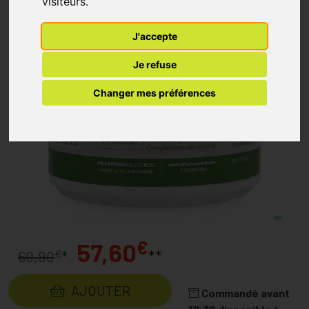
visiteurs.
J'accepte
Je refuse
Changer mes préférences
€
57,60
**
€
60,90
*
AJOUTER
Commandé avant