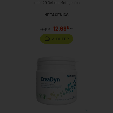
Iode 120 Gélules Metagenics
METAGENICS
€
12,68
**
€
18,11
*
AJOUTER