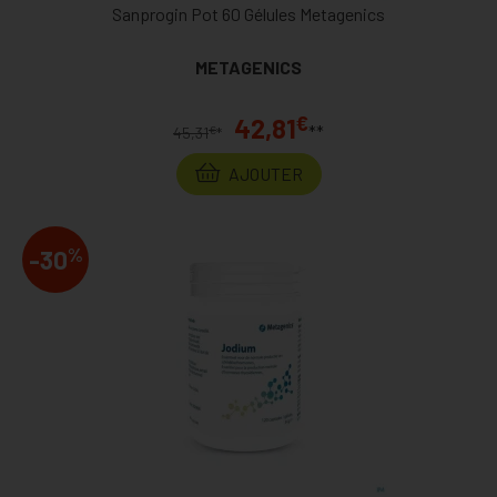
Sanprogin Pot 60 Gélules Metagenics
METAGENICS
€
42,81
**
€
45,31
*
AJOUTER
%
-30