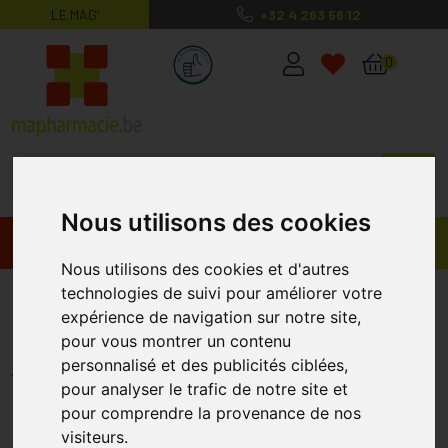
LE MAG’
+32 4 263 56 12
MaPharmacie.be ma santé, mes conse
0
Nous utilisons des cookies
Promos
Produits
Nous utilisons des cookies et d'autres
technologies de suivi pour améliorer votre
Vitamine D 3000iu Metagenics
expérience de navigation sur notre site,
168 Comprimés Promo -20%
pour vous montrer un contenu
METAGENICS
personnalisé et des publicités ciblées,
pour analyser le trafic de notre site et
pour comprendre la provenance de nos
visiteurs.