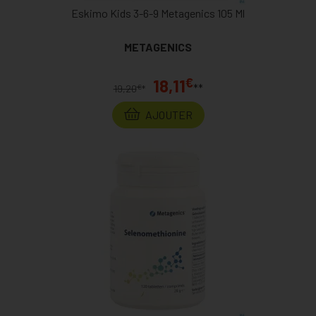
Eskimo Kids 3-6-9 Metagenics 105 Ml
METAGENICS
€
18,11
**
€
19,20
*
AJOUTER