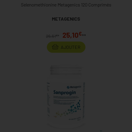
Selenomethionine Metagenics 120 Comprimés
METAGENICS
€
25,10
**
€
26,61
*
AJOUTER