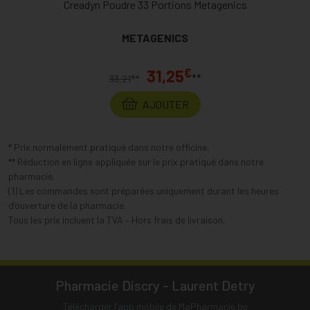
Creadyn Poudre 33 Portions Metagenics
METAGENICS
€
31,25
**
€
33,21
*
AJOUTER
* Prix normalement pratiqué dans notre officine.
** Réduction en ligne appliquée sur le prix pratiqué dans notre
pharmacie.
(1) Les commandes sont préparées uniquement durant les heures
d’ouverture de la pharmacie.
Tous les prix incluent la TVA – Hors frais de livraison.
Pharmacie Discry - Laurent Detry
Télécharger l’app mobile de MaPharmacie.be