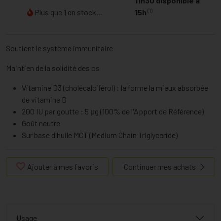
11h30 disponible à
(1)
Plus que 1 en stock...
15h
Soutient le système immunitaire
Maintien de la solidité des os
Vitamine D3 (cholécalciférol) : la forme la mieux absorbée
de vitamine D
200 IU par goutte : 5 μg (100% de l'Apport de Référence)
Goût neutre
Sur base d'huile MCT (Medium Chain Triglyceride)
Ajouter à mes favoris
Continuer mes achats
Usage