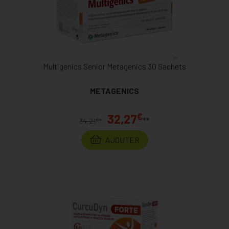
Multigenics Senior Metagenics 30 Sachets
METAGENICS
€
32,27
**
€
34,21
*
AJOUTER