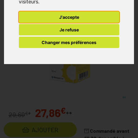
visiteurs.
J'accepte
Je refuse
Changer mes préférences
€
27,86
**
€
29,60
*
AJOUTER
Commandé avant