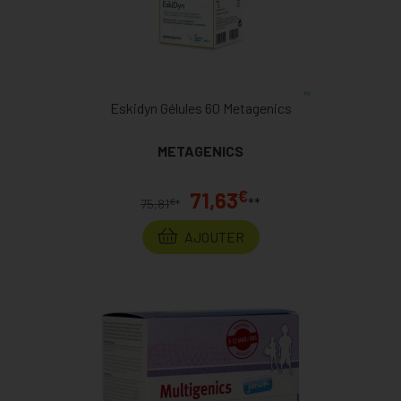
Eskidyn Gélules 60 Metagenics
METAGENICS
€
71,63
**
€
75,81
*
AJOUTER