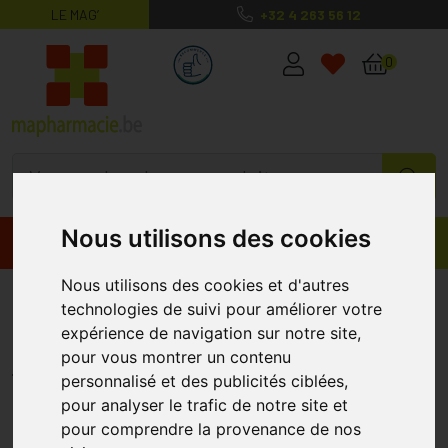
LE MAG’
+32 4 263 56 12
MaPharmacie.be ma santé, mes conse
0
Nous utilisons des cookies
Promos
Produits
Nous utilisons des cookies et d'autres
Vitamine D3 Liquide 90ml
technologies de suivi pour améliorer votre
Metagenics
expérience de navigation sur notre site,
pour vous montrer un contenu
METAGENICS
personnalisé et des publicités ciblées,
pour analyser le trafic de notre site et
pour comprendre la provenance de nos