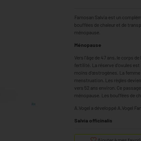
Famosan Salvia est un complémen
bouffées de chaleur et de transp
ménopause.
Ménopause
Vers l'âge de 47 ans, le corps de
fertilité. La réserve d'ovules e
moins d'œstrogènes. La femme 
menstruation. Les règles devien
vers 52 ans environ. Ce passage e
ménopause. Les bouffées de chal
A.Vogel a développé A.Vogel Fa
Salvia officinalis
A.Vogel Famosan Salvia contient u
Ajouter à mes favori
(sauge officinale). Cette plante 