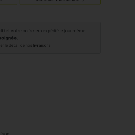
biologiquement cultivée pour Famosan Salvia.
 salvere, qui signifie "plante salutaire". Cette
rs pour son influence positive sur les bouffées de
 et votre colis sera expédié le jour même.
.
 soignée.
er le détail de nos livraisons
aison.