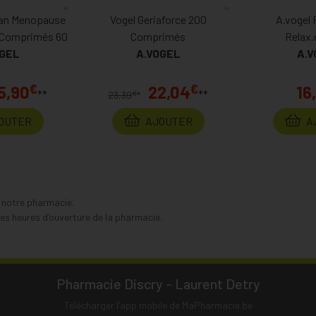
an Menopause
Vogel Geriaforce 200
A.vogel 
 Comprimés 60
Comprimés
Relax.
OGEL
A.VOGEL
Emotion.c
A.V
€
€
5,90
22,04
16
**
**
€
23,39
*
OUTER
AJOUTER
A
s notre pharmacie.
s heures d’ouverture de la pharmacie.
Pharmacie Discry - Laurent Detry
Télécharger l’app mobile de MaPharmacie.be