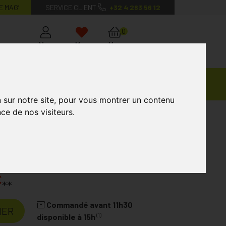
E MAG’
SERVICE CLIENT
+32 4 263 56 12
0
Mon
Mes
Mon
compte
favoris
panier
Ventes
andagisterie
Vétérinaire
Marques
Privées
n sur notre site, pour vous montrer un contenu
ce de nos visiteurs.
imés
toire
A.VOGEL
€
**
Commandé avant 11h30
IER
(1)
disponible à 15h