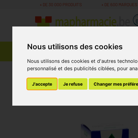
+ DE 30 000 PRODUITS
+ DE 600 MARQUES
Nous utilisons des cookies
Parapharmacie -
Promos
Médicaments
Cosmétiques
Nous utilisons des cookies et d'autres technolo
personnalisé et des publicités ciblées, pour ana
MaPharmacie.be
Parapharmacie - Cosmétique
J'accepte
Je refuse
Changer mes préfér
Vogel Famosan Sal