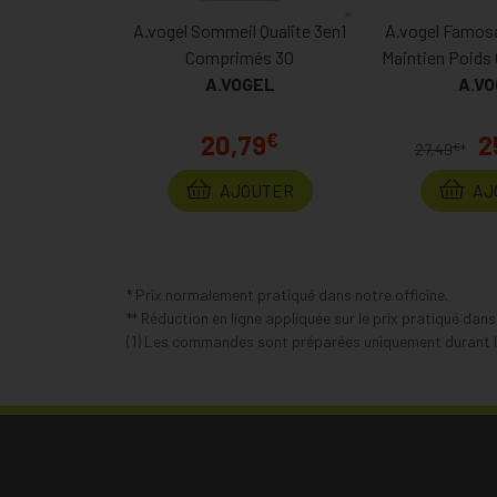
A.vogel Sommeil Qualite 3en1
A.vogel Famos
Comprimés 30
Maintien Poids
A.VOGEL
A.V
€
20,79
2
€
27,49
*
AJOUTER
AJ
* Prix normalement pratiqué dans notre officine.
** Réduction en ligne appliquée sur le prix pratiqué dan
(1) Les commandes sont préparées uniquement durant le