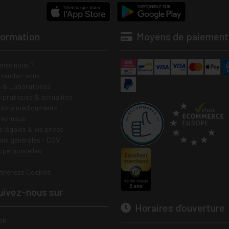
formation
Moyens de paiement
mes nous ?
e rendez-vous
 & Laboratoires
s pratiques & actualités
tions médicaments
tez-nous
 légales & vie privée
ons générales - CGV
 personnelles
férences Cookies
ivez-nous sur
Horaires d’ouverture
ok