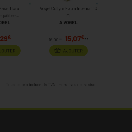
Passiflora
Vogel Collyre Extra Intensif 10
equilibre
Ml
omprimés 30
OGEL
A.VOGEL
€
€
,29
15,07
**
€
16,00
*
JOUTER
AJOUTER
Tous les prix incluent la TVA – Hors frais de livraison.