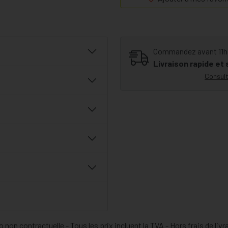
Méditerranée. Cette plante est 
Le nom Salvia, vient du nom latin
plante est connue depuis toujou
Commandez avant 11h30
chaleur et les sueurs (nocturnes)
Livraison rapide et
Consult
 non contractuelle - Tous les prix incluent la TVA - Hors frais de livr