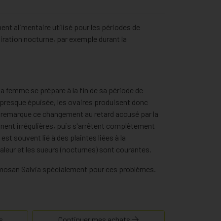
t alimentaire utilisé pour les périodes de
iration nocturne, par exemple durant la
 la femme se prépare à la fin de sa période de
st presque épuisée, les ovaires produisent donc
remarque ce changement au retard accusé par la
nent irrégulières, puis s'arrêtent complètement
st souvent lié à des plaintes liées à la
eur et les sueurs (nocturnes) sont courantes.
mosan Salvia spécialement pour ces problèmes.
n extrait de la plante salutaire Salvia officinalis
s
Continuer mes achats
provient à l'origine des Balkans et de la mer