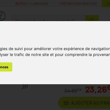
RETRAIT / LIVRAISON
PRÉPARATION GRATUITE
L
MaPharmacie.be ma santé, mes conseils, mes prix
Nutrition -
Soins Bébé et
Médecines
Minceur
B
Vitamines
Grossesse
naturelles
gies de suivi pour améliorer votre expérience de navigatio
lyser le trafic de notre site et pour comprendre la provenan
s
50+
Ménopause
Vogel Famosan Salvia Pot 60 Compr
ences
via Pot 60 Comprimés
Labora
23,26
€
24,69
*
AJOUTER AU PAN