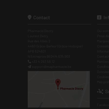
Contact
In
Pharmacie Discry
Qui som
Laurent Detry
Prise d
Rue des Alliés 2
Marques
4460 Grâce-Berleur (Grâce-Hollogne)
Conseil
APB 624601
Informa
N Entreprise BE0414.635.903
Contac
+32 4 263 56 12
Mentions
support
@
mapharmacie.be
Conditi
Données
Cookies
Mes pré
Su
Facebo