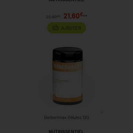
€
21,60
**
€
22,80
*
AJOUTER
Berberimax Gélules 120
NUTRISSENTIEL