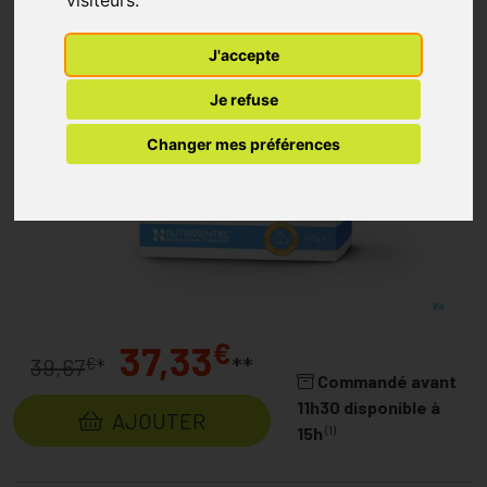
visiteurs.
J'accepte
Je refuse
Changer mes préférences
€
37,33
**
€
39,67
*
Commandé avant
11h30 disponible à
AJOUTER
(1)
15h