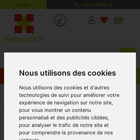
LE MAG’
+32 4 263 56 12
MaPharmacie.be ma santé, mes conse
0
Nous utilisons des cookies
Promos
Produits
Nous utilisons des cookies et d'autres
Zenergy Comprimés 90
technologies de suivi pour améliorer votre
expérience de navigation sur notre site,
NUTRISSENTIEL
pour vous montrer un contenu
personnalisé et des publicités ciblées,
pour analyser le trafic de notre site et
pour comprendre la provenance de nos