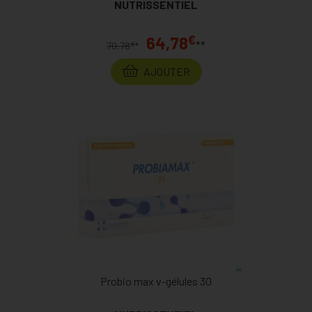
NUTRISSENTIEL
€
64,78
**
€
70,78
*
AJOUTER
Probio max v-gélules 30