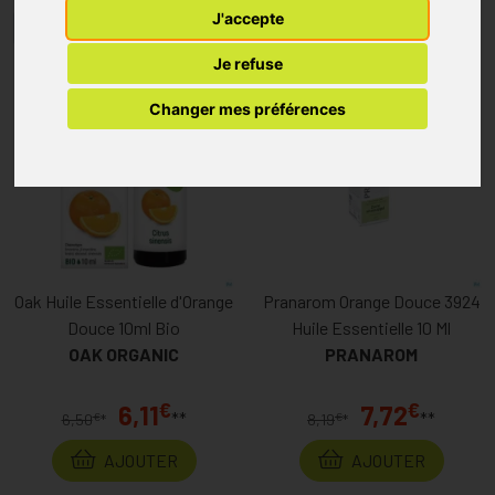
J'accepte
1
2
3
4
5
6
7
Je refuse
Changer mes préférences
Oak Huile Essentielle d'Orange
Pranarom Orange Douce 3924
Douce 10ml Bio
Huile Essentielle 10 Ml
OAK ORGANIC
PRANAROM
€
€
6,11
7,72
**
**
€
€
6,50
*
8,19
*
AJOUTER
AJOUTER