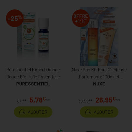
OFFRE
%
-25
*
+1
Puressentiel Expert Orange
Nuxe Sun Kit Eau Délicieuse
Douce Bio Huile Essentielle
Parfumante 100ml et
PURESSENTIEL
Shampooing Douche 200ml
NUXE
offert
€
€
5,78
26,95
**
**
€
€
7,71
*
38,50
*
AJOUTER
AJOUTER