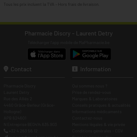
Tous les prix incluent la TVA – Hors frais de livraison.
Pharmacie Discry - Laurent Detry
Télécharger l’app mobile de MaPharmacie.be
Contact
Information
Pharmacie Discry
Qui sommes nous ?
Laurent Detry
Prise de rendez-vous
Rue des Alliés 2
Marques & Laboratoires
4460 Grâce-Berleur (Grâce-
Conseils pratiques & actualités
Hollogne)
Informations médicaments
APB 624601
Contactez-nous
N Entreprise BE0414.635.903
Mentions légales & vie privée
+32 4 263 56 12
Conditions générales - CGV