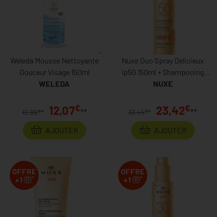
Weleda Mousse Nettoyante
Nuxe Duo Spray Delicieux
Douceur Visage 150ml
Ip50 150ml + Shampooing
WELEDA
Douche Après Soleil 100ml
NUXE
Gratuit Prix Permanent
€
€
12,07
23,42
**
**
€
€
12,85
*
33,45
*
AJOUTER
AJOUTER
OFFRE
OFFRE
*
*
+1
+1