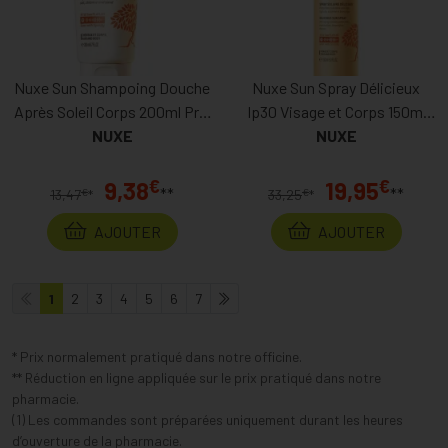
Nuxe Sun Shampoing Douche
Nuxe Sun Spray Délicieux
Après Soleil Corps 200ml Prix
Ip30 Visage et Corps 150ml
Permanent
NUXE
Prix Permanent
NUXE
€
€
9,38
19,95
**
**
€
€
13,47
*
33,25
*
AJOUTER
AJOUTER
1
2
3
4
5
6
7
* Prix normalement pratiqué dans notre officine.
** Réduction en ligne appliquée sur le prix pratiqué dans notre
pharmacie.
(1) Les commandes sont préparées uniquement durant les heures
d’ouverture de la pharmacie.