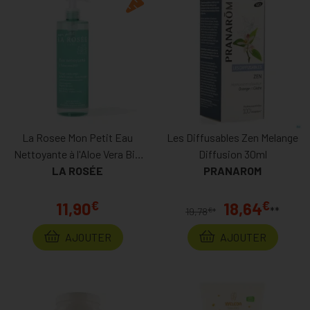
La Rosee Mon Petit Eau
Les Diffusables Zen Melange
Nettoyante à l'Aloe Vera Bio
Diffusion 30ml
LA ROSÉE
400ml
PRANAROM
€
€
11,90
18,64
**
€
19,78
*
AJOUTER
AJOUTER