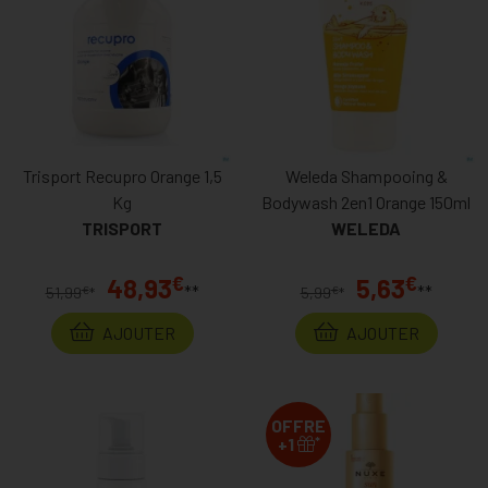
Trisport Recupro Orange 1,5
Weleda Shampooing &
Kg
Bodywash 2en1 Orange 150ml
TRISPORT
WELEDA
€
€
48,93
5,63
**
**
€
€
51,99
*
5,99
*
AJOUTER
AJOUTER
OFFRE
*
+1