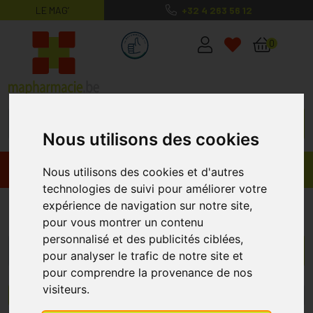
LE MAG’
+32 4 263 56 12
MaPharmacie.be ma santé, mes conse
0
Nous utilisons des cookies
Promos
Produits
Nous utilisons des cookies et d'autres
technologies de suivi pour améliorer votre
Rechercher
expérience de navigation sur notre site,
pour vous montrer un contenu
personnalisé et des publicités ciblées,
pour analyser le trafic de notre site et
pour comprendre la provenance de nos
visiteurs.
Menu/Filtres